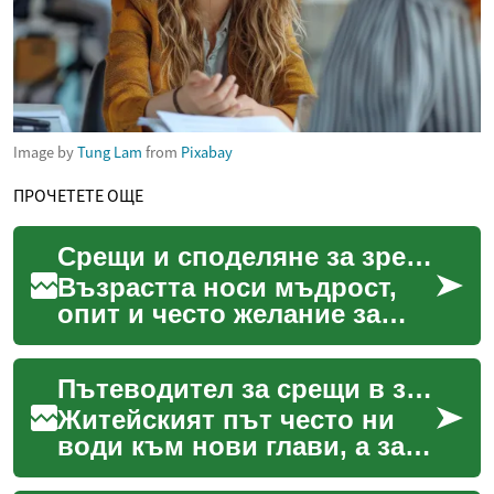
Image by
Tung Lam
from
Pixabay
ПРОЧЕТЕТЕ ОЩЕ
Срещи и споделяне за зрели
Възрастта носи мъдрост,
опит и често желание за
ново общуване и връзки. За
зрелите хора, търсенето на
Пътеводител за срещи в зряла възраст
партньорство, п...
Житейският път често ни
води към нови глави, а за
много възрастни над