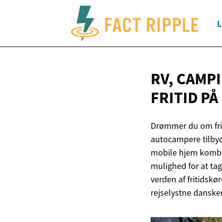
L
RV, CAMP
FRITID
PÅ
Drømmer du om fri
autocampere tilbyd
mobile hjem kombin
mulighed for at tag
verden af fritidskø
rejselystne danske