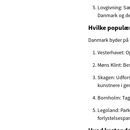
Lovgivning: Sæ
Danmark og de
Hvilke populær
Danmark byder på 
Vesterhavet: O
Møns Klint: Be
Skagen: Udfors
kunstnere i ge
Bornholm: Tag 
Legoland: Par
forlystelsespar