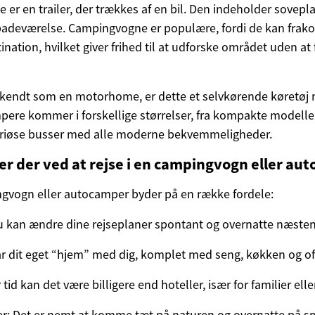
er en trailer, der trækkes af en bil. Den indeholder soveplad
badeværelse. Campingvogne er populære, fordi de kan frako
ination, hvilket giver frihed til at udforske området uden at 
kendt som en motorhome, er dette et selvkørende køretøj
ere kommer i forskellige størrelser, fra kompakte modelle
suriøse busser med alle moderne bekvemmeligheder.
 er der ved at rejse i en campingvogn eller a
ingvogn eller autocamper byder på en række fordele:
 Du kan ændre dine rejseplaner spontant og overnatte næste
r dit eget “hjem” med dig, komplet med seng, køkken og o
id kan det være billigere end hoteller, især for familier elle
r: Det er nemt at komme tæt på naturen og overnatte på s