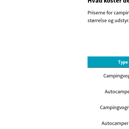
Hvad koster de
Priserne for campi
størrelse og udstyr
Type
Campingvog
Autocamper
Campingvogn 
Autocamper 