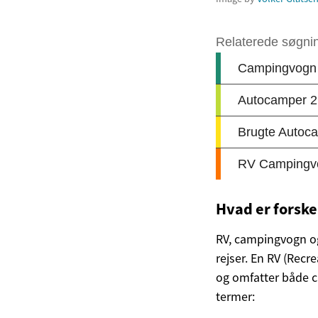
Hvad er forsk
RV, campingvogn og 
rejser. En RV (Recr
og omfatter både c
termer: