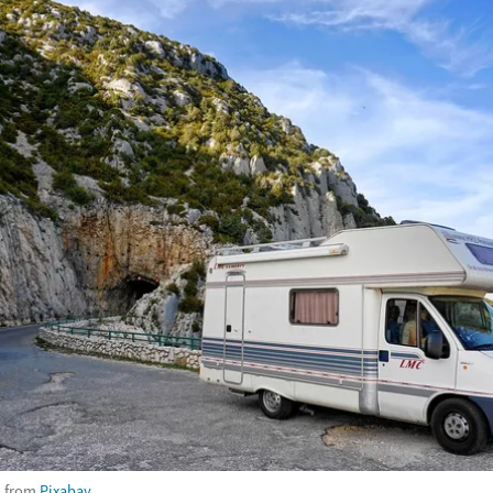
h
from
Pixabay