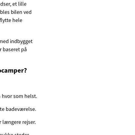
ser, et lille
bles bilen ved
flytte hele
 med indbygget
r baseret på
utocamper?
n hvor som helst.
fte badeværelse.
r længere rejser.
mukke steder.