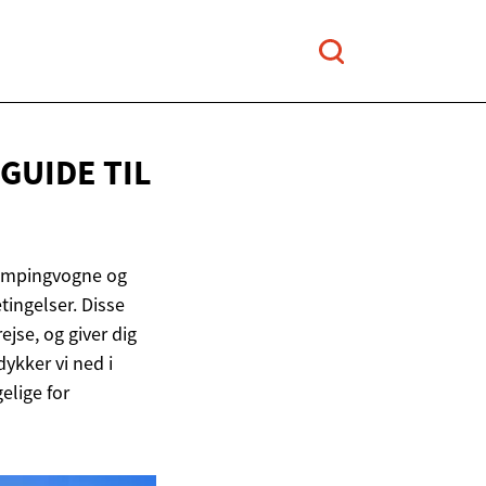
GUIDE TIL
campingvogne og
ingelser. Disse
jse, og giver dig
dykker vi ned i
elige for