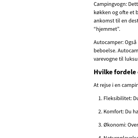
Campingvogn: Dette 
køkken og ofte et 
ankomst til en dest
“hjemmet”.
Autocamper: Også 
beboelse. Autocamp
varevogne til luk
Hvilke fordele
At rejse i en camp
Fleksibilitet:
Komfort: Du ha
Økonomi: Over t
Naturoplevelse