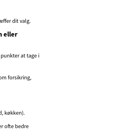
ffer dit valg.
 eller
punkter at tage i
m forsikring,
ad, køkken).
r ofte bedre