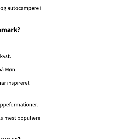
e og autocampere i
anmark?
kyst.
på Møn.
ar inspireret
ippeformationer.
rks mest populære