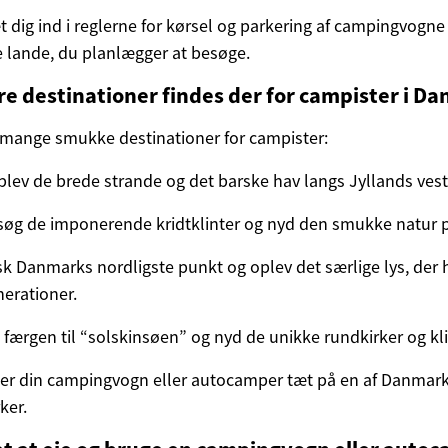
t dig ind i reglerne for kørsel og parkering af campingvogn
 lande, du planlægger at besøge.
e destinationer findes der for campister i D
mange smukke destinationer for campister:
plev de brede strande og det barske hav langs Jyllands vest
søg de imponerende kridtklinter og nyd den smukke natur 
k Danmarks nordligste punkt og oplev det særlige lys, der h
nerationer.
færgen til “solskinsøen” og nyd de unikke rundkirker og kl
ker din campingvogn eller autocamper tæt på en af Danma
ker.