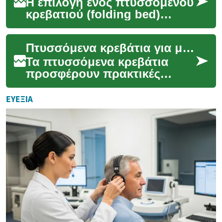
Η επιλογή ενός πτυσσόμενου
κρεβατιού (folding bed)
μπορεί να αλλάξει ριζικά τη
λειτουργικότητα ενός σπιτιού,
Πτυσσόμενα κρεβάτια για μικρά διαμερίσματα και διακόσμηση
ειδικά σ...
Τα πτυσσόμενα κρεβάτια
προσφέρουν πρακτικές
λύσεις για όσους ζουν σε
περιορισμένους χώρους.
ΕΥΕΞΊΑ
Συνδυάζουν λειτουργικότητ...