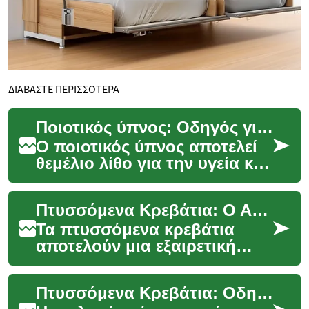
ΔΙΑΒΑΣΤΕ ΠΕΡΙΣΣΟΤΕΡΑ
Ποιοτικός ύπνος: Οδηγός για κρεβάτια με δυνατότητα ρύθμισης
Ο ποιοτικός ύπνος αποτελεί
θεμέλιο λίθο για την υγεία και
την ευεξία, επηρεάζοντας
άμεσα την ενέργεια, τη
Πτυσσόμενα Κρεβάτια: Ο Απόλυτος Οδηγός για Έξυπνες Λύσεις Ύπνου
διάθεση και...
Τα πτυσσόμενα κρεβάτια
αποτελούν μια εξαιρετική
λύση για εξοικονόμηση
χώρου στο σύγχρονο σπίτι.
Πτυσσόμενα Κρεβάτια: Οδηγός για μικρούς χώρους και διακόσμηση
Συνδυάζοντας την πρακ...