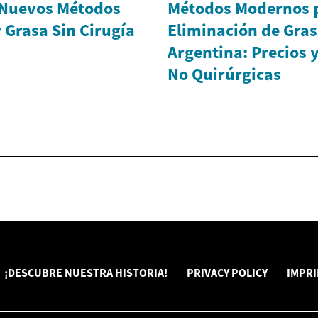
 Nuevos Métodos
Métodos Modernos p
 Grasa Sin Cirugía
Eliminación de Gras
Argentina: Precios 
No Quirúrgicas
¡DESCUBRE NUESTRA HISTORIA!
PRIVACY POLICY
IMPR