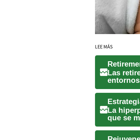
LEE MÁS
Las retir
entornos
mayores 
Estrategi
La hiper
que se m
piel más 
Rejuvene