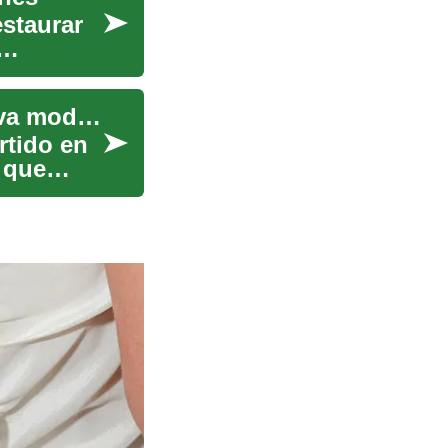
staurar
Rejuvenecimiento facial con láser: Una alternativa moderna a la cirugía estética
rtido en
 que