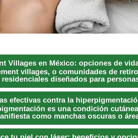
ement villages, o comunidades de retir
 residenciales diseñados para persona
que busc...
as efectivas contra la hiperpigmentació
pigmentación es una condición cutáne
anifiesta como manchas oscuras o área
osc...
ce tu piel con láser: beneficios y opci