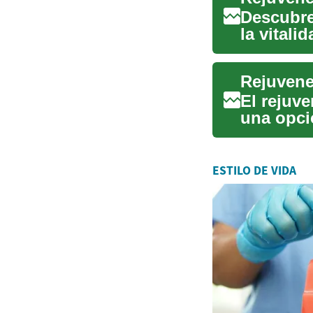
Descubre
la vitali
manchas,
El rejuve
una opci
buscan m
ESTILO DE VIDA