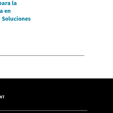
ara la
a en
y Soluciones
INT