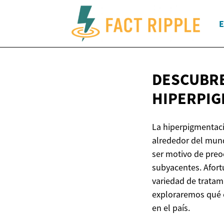
E
DESCUBRE
HIPERPI
La hiperpigmentaci
alrededor del mund
ser motivo de preo
subyacentes. Afort
variedad de tratam
exploraremos qué e
en el país.