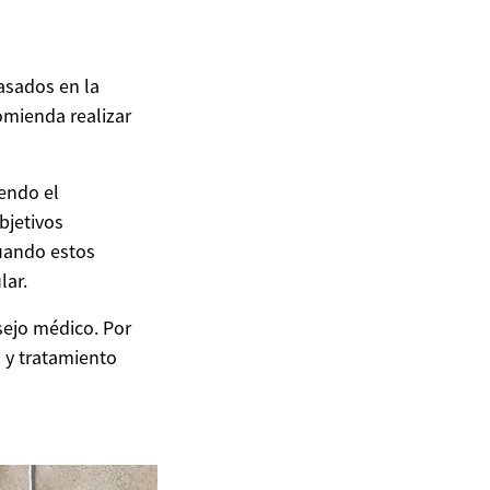
asados en la
omienda realizar
endo el
bjetivos
cuando estos
lar.
sejo médico. Por
n y tratamiento