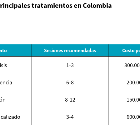
principales tratamientos en Colombia
nto
Sesiones recomendadas
Costo po
isis
1-3
800.00
encia
6-8
200.0
ión
8-12
150.0
ocalizado
3-4
600.0