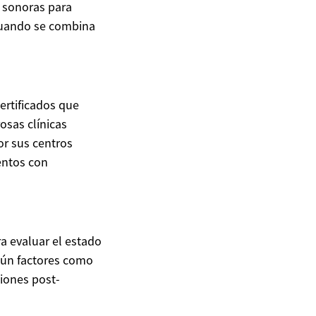
s sonoras para
cuando se combina
ertificados que
osas clínicas
or sus centros
entos con
ra evaluar el estado
gún factores como
ciones post-