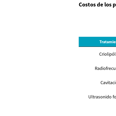
Costos de los 
Tratamie
Criolipól
Radiofrecu
Cavitac
Ultrasonido f