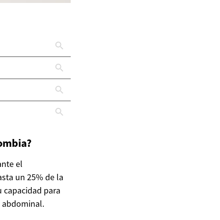
lombia?
ante el
asta un 25% de la
u capacidad para
a abdominal.