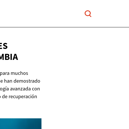
ES
MBIA
n para muchos
que han demostrado
logía avanzada con
o de recuperación