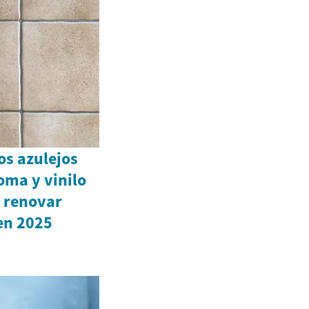
os azulejos
oma y vinilo
 renovar
en 2025