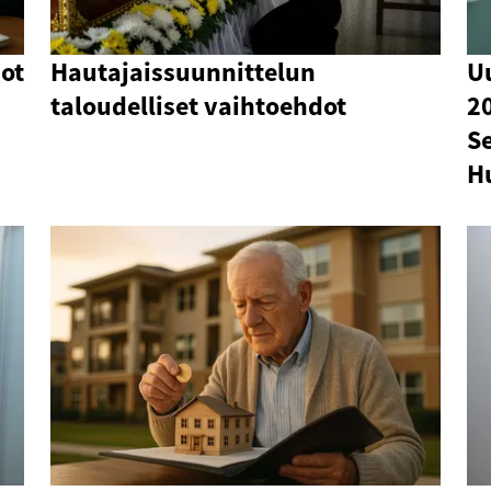
ot
Hautajaissuunnittelun
U
taloudelliset vaihtoehdot
2
S
H