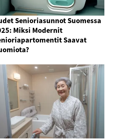
udet Senioriasunnot Suomessa
025: Miksi Modernit
enioriapartomentit Saavat
uomiota?