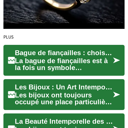
PLUS
Bague de fiançailles : choisir une bague, diamant ou pierre
La bague de fiançailles est à
la fois un symbole
émotionnel et un objet de
valeur artisanale. Qu’il
Les Bijoux : Un Art Intemporel et Précieux
s’agisse d’un cla...
Les bijoux ont toujours
occupé une place particulière
dans le cœur des hommes et
des femmes. Symboles de
La Beauté Intemporelle des Bijoux : Une Histoire d'Amour et de Prestige
beauté, de r...