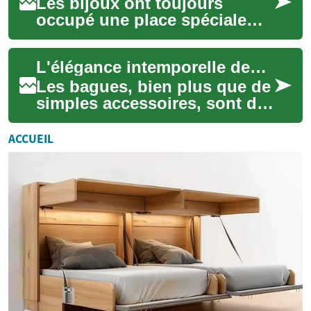
Les bijoux ont toujours
occupé une place spéciale
dans le cœur des hommes et
des femmes à travers les
L'élégance intemporelle des parures de doigt
âges. Ces petit...
Les bagues, bien plus que de
simples accessoires, sont des
parures de doigt qui ont
traversé les âges, incarnant
ACCUEIL
des ...