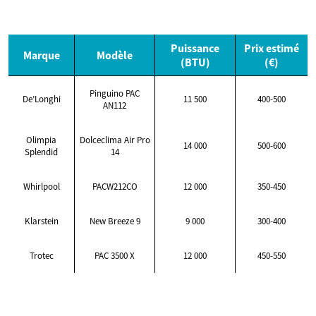
Puissance
Prix estimé
Marque
Modèle
(BTU)
(€)
Pinguino PAC
De’Longhi
11 500
400-500
AN112
Olimpia
Dolceclima Air Pro
14 000
500-600
Splendid
14
Whirlpool
PACW212CO
12 000
350-450
Klarstein
New Breeze 9
9 000
300-400
Trotec
PAC 3500 X
12 000
450-550