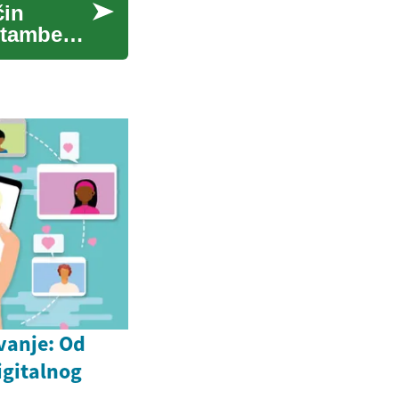
čin
 stambeni
vanje: Od
igitalnog