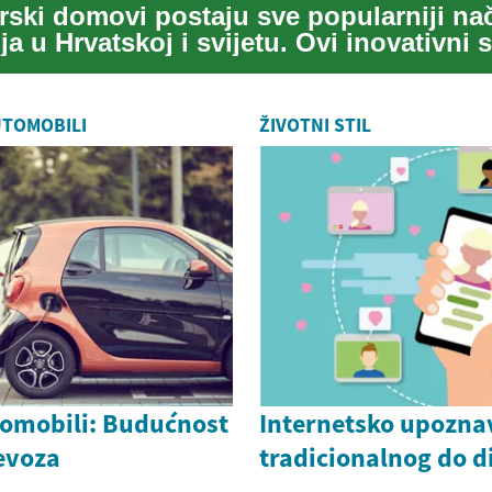
rski domovi postaju sve popularniji na
a u Hrvatskoj i svijetu. Ovi inovativni
..
UTOMOBILI
ŽIVOTNI STIL
tomobili: Budućnost
Internetsko upozna
evoza
tradicionalnog do d