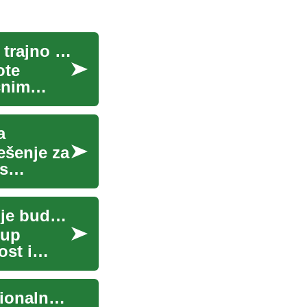
Revolucija u stomatologiji: Zubni implantati kao trajno rješenje
ote
čnim
a
ešenje za
 s
Kontejnerske kuće: Održivo i moderno stanovanje budućnosti
tup
ost i
Kontejnerski domovi: Moderna alternativa tradicionalnoj gradnji