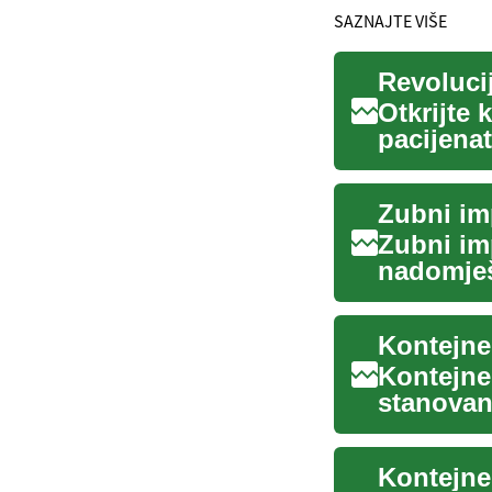
SAZNAJTE VIŠE
Otkrijte 
pacijenat
protezama
Zubni im
Zubni imp
nadomješt
čeljusno.
Kontejne
stanovanj
moderan d