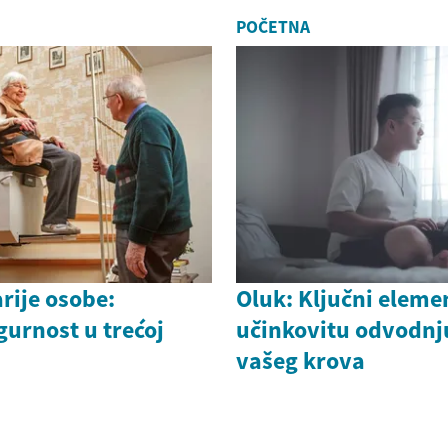
POČETNA
arije osobe:
Oluk: Ključni eleme
gurnost u trećoj
učinkovitu odvodnju
vašeg krova