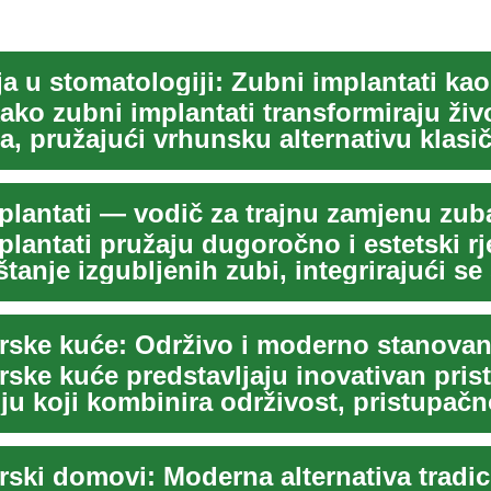
kako zubni implantati transformiraju živ
a, pružajući vrhunsku alternativu klasi
. ...
plantati — vodič za trajnu zamjenu zub
lantati pružaju dugoročno i estetski rj
anje izgubljenih zubi, integrirajući se
..
rske kuće predstavljaju inovativan pris
u koji kombinira održivost, pristupačn
izaj...