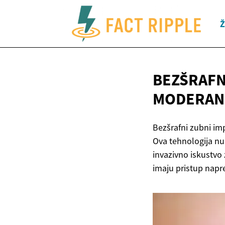
Ž
BEZŠRAFN
MODERA
Bezšrafni zubni imp
Ova tehnologija nu
invazivno iskustvo
imaju pristup napre