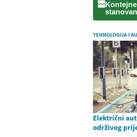
Kontejne
stanovanj
prostori,.
TEHNOLOGIJA I A
Električni au
održivog prij