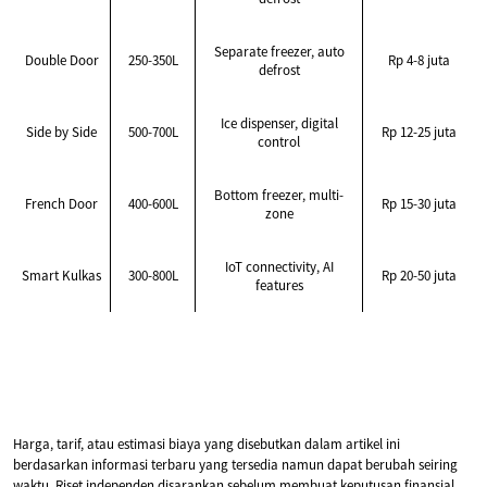
Separate freezer, auto
Double Door
250-350L
Rp 4-8 juta
defrost
Ice dispenser, digital
Side by Side
500-700L
Rp 12-25 juta
control
Bottom freezer, multi-
French Door
400-600L
Rp 15-30 juta
zone
IoT connectivity, AI
Smart Kulkas
300-800L
Rp 20-50 juta
features
Harga, tarif, atau estimasi biaya yang disebutkan dalam artikel ini
berdasarkan informasi terbaru yang tersedia namun dapat berubah seiring
waktu. Riset independen disarankan sebelum membuat keputusan finansial.