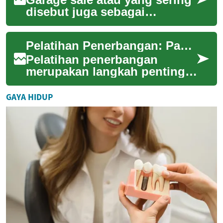
disebut juga sebagai
penjualan barang bekas dari
rumah merupakan cara yang
Pelatihan Penerbangan: Panduan Lengkap untuk Calon Pilot
populer untuk...
Pelatihan penerbangan
merupakan langkah penting
bagi mereka yang bercita-cita
menjadi pilot profesional.
GAYA HIDUP
Proses ini m...