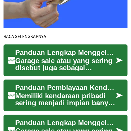
BACA SELENGKAPNYA
Panduan Lengkap Menggelar dan Berbelanja di Garage Sale
Garage sale atau yang sering
disebut juga sebagai
penjualan barang bekas dari
rumah merupakan cara yang
Panduan Pembiayaan Kendaraan Baru
populer untuk...
Memiliki kendaraan pribadi
sering menjadi impian banyak
individu dan keluarga,
menawarkan kemudahan
Panduan Lengkap Menggelar dan Berbelanja di Garage Sale
mobilitas serta f...
Garage sale atau yang sering