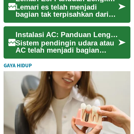
Lemari es telah menjadi
bagian tak terpisahkan dari
kehidupan modern.
Perangkat ini tidak hanya
Instalasi AC: Panduan Lengkap untuk Memasang Sistem Pendingin di Rumah Anda
menyimpan makanan tet...
Sistem pendingin udara atau
AC telah menjadi bagian
integral dari kehidupan
modern, terutama di daerah
GAYA HIDUP
dengan iklim t...