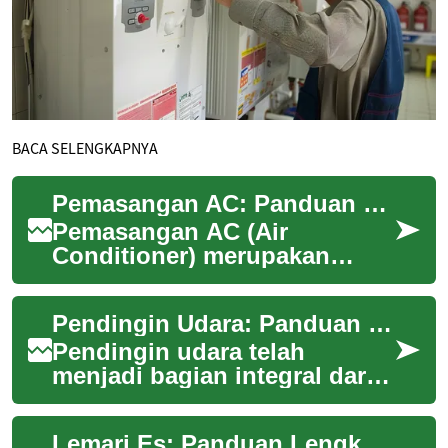
BACA SELENGKAPNYA
Pemasangan AC: Panduan Lengkap untuk Kenyamanan Rumah Anda
Pemasangan AC (Air
Conditioner) merupakan
langkah penting untuk
menciptakan lingkungan
Pendingin Udara: Panduan Lengkap untuk Kenyamanan di Rumah
yang nyaman di dalam
rumah, te...
Pendingin udara telah
menjadi bagian integral dari
kehidupan modern, terutama
di negara-negara beriklim
Lemari Es: Panduan Lengkap tentang Teknologi Pendingin Rumah Tangga
tropis sepert...