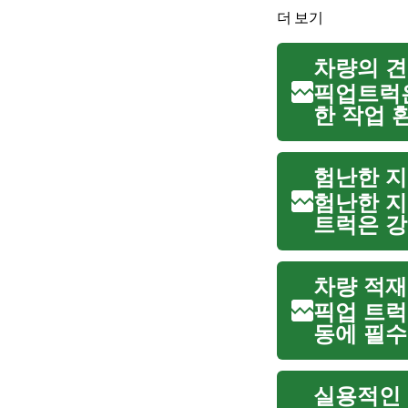
더 보기
차량의 견
픽업트럭은
한 작업 
운 짐을 
으며, 험
험난한 지
험난한 지
트럭은 강
인 도로 
차량의 특
차량 적재
픽업 트럭
동에 필수
탕으로 무
로는 이동
실용적인 