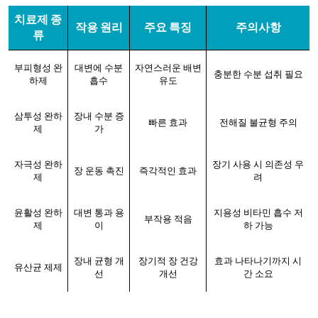
치료제 종
작용 원리
주요 특징
주의사항
류
부피형성 완
대변에 수분
자연스러운 배변
충분한 수분 섭취 필요
하제
흡수
유도
삼투성 완하
장내 수분 증
빠른 효과
전해질 불균형 주의
제
가
자극성 완하
장기 사용 시 의존성 우
장 운동 촉진
즉각적인 효과
제
려
윤활성 완하
대변 통과 용
지용성 비타민 흡수 저
부작용 적음
제
이
하 가능
장내 균형 개
장기적 장 건강
효과 나타나기까지 시
유산균 제제
선
개선
간 소요