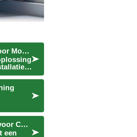
Draagbare Airconditioners: De Complete Gids voor Mobiele Verkoeling
oplossing
allatie.
ning
Draagbare Airconditioners: Een Complete Gids voor Comfort Tijdens Warme Dagen
t een