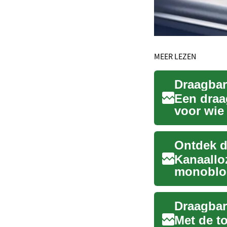
MEER LEZEN
Een draa
voor wie 
D...
Ontdek d
Kanaalloz
monoblo
revolutio
Met de t