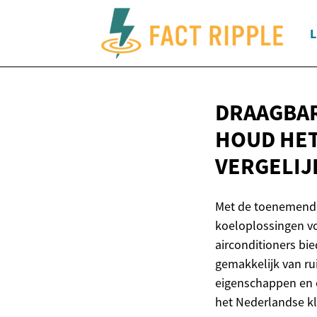
L
DRAAGBAR
HOUD HET
VERGELIJ
Met de toenemende 
koeloplossingen vo
airconditioners bi
gemakkelijk van ru
eigenschappen en o
het Nederlandse kl