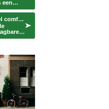
s een
Mobiele airconditioners: complete gids voor koel comfort
de
aagbare,