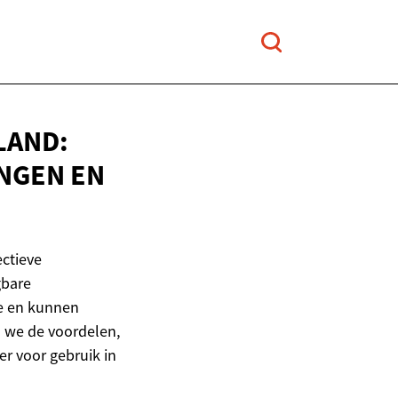
LAND:
INGEN
EN
ctieve
gbare
ie en kunnen
n we de voordelen,
r voor gebruik in