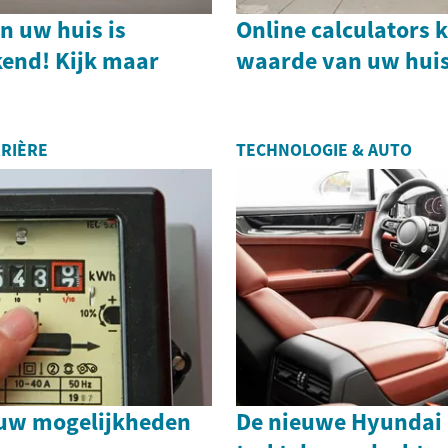
n uw huis is
Online calculators 
end! Kijk maar
waarde van uw huis
RIÈRE
TECHNOLOGIE & AUTO
 uw mogelijkheden
De nieuwe Hyundai 