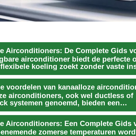
gbare airconditioner biedt de perfecte 
flexibele koeling zoekt zonder vaste inst
e voordelen van kanaalloze airconditio
e airconditioners, ook wel ductless of
ck systemen genoemd, bieden een
naire aanpak voor kli...
oenemende zomerse temperaturen word