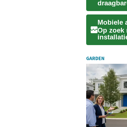
draagbar
praktisch
Op zoek 
installat
energiezu
GARDEN