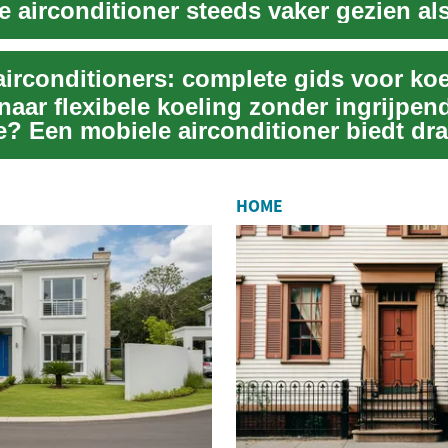
e airconditioner steeds vaker gezien al
e oplo...
naar flexibele koeling zonder ingrijpen
ie? Een mobiele airconditioner biedt dr
i...
HOME