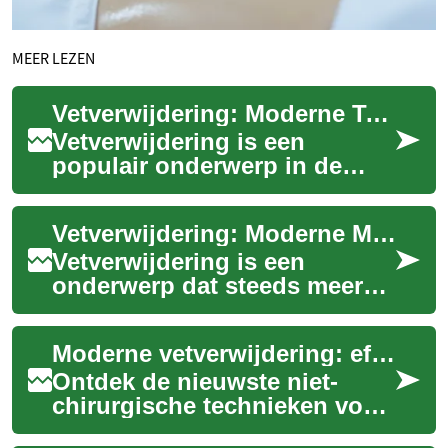
MEER LEZEN
Vetverwijdering: Moderne Technieken voor een Slanker Silhouet
Vetverwijdering is een
populair onderwerp in de
wereld van esthetische
behandelingen. Met de
Vetverwijdering: Moderne Methoden voor een Slanker Silhouet
toenemende vraag naar ni...
Vetverwijdering is een
onderwerp dat steeds meer
aandacht krijgt in de wereld
van esthetische
Moderne vetverwijdering: effectieve niet-chirurgische methoden
behandelingen. Met de t...
Ontdek de nieuwste niet-
chirurgische technieken voor
vetverwijdering, van laser