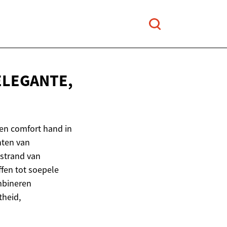
ELEGANTE,
 en comfort hand in
hten van
 strand van
ffen tot soepele
mbineren
theid,