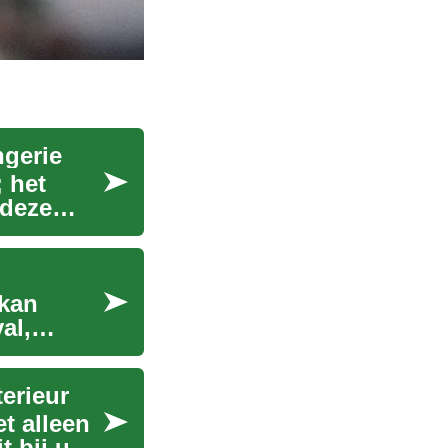
ngerie
 het
 deze
 kan
al,
terieur
t alleen
t bij uw