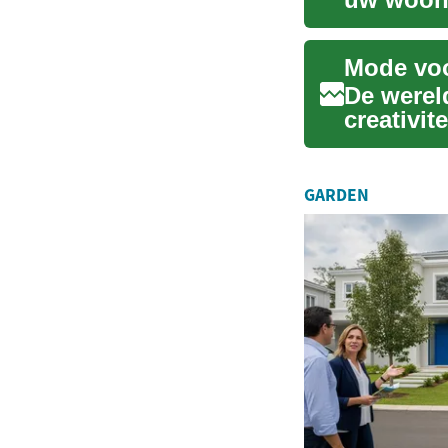
lev...
De werel
creativit
jurken...
GARDEN