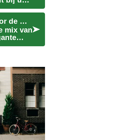
Mode voor vrouwen: Stijlvolle kledingkeuzes voor de moderne garderobe
e mix van
gante