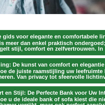
 gids voor elegante en comfortabele li
 is meer dan enkel praktisch ondergoed;
elt stijl, comfort en zelfvertrouwen. In
d...
ling: De kunst van comfort en elegantie
oe de juiste raamstijling uw leefruimte
eren. Van privacy tot sfeervolle lichtinv
 e...
t en Stijl: De Perfecte Bank voor Uw In
e u de ideale bank of sofa kiest die nie
amer verrijkt, maar ook perfect aanslui