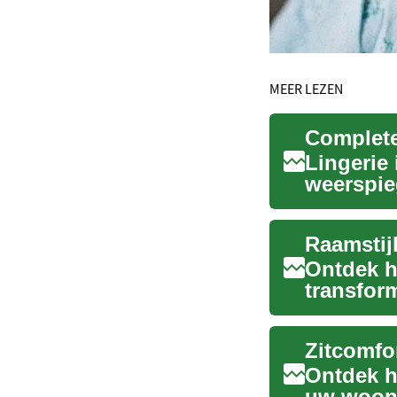
MEER LEZEN
Complete
Lingerie
weerspieg
uitgebrei
Raamstij
Ontdek h
transform
gordijnen
Zitcomfor
Ontdek ho
uw woonk