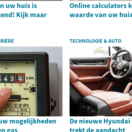
n uw huis is
Online calculators 
end! Kijk maar
waarde van uw huis
RIÈRE
TECHNOLOGIE & AUTO
 uw mogelijkheden
De nieuwe Hyundai 
en gas
trekt de aandacht