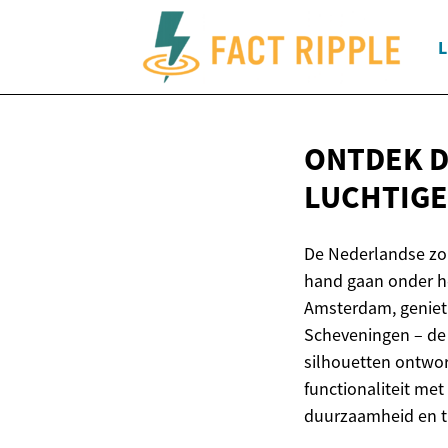
L
ONTDEK D
LUCHTIGE
De Nederlandse zom
hand gaan onder he
Amsterdam, geniet 
Scheveningen – de 
silhouetten ontwo
functionaliteit me
duurzaamheid en ti