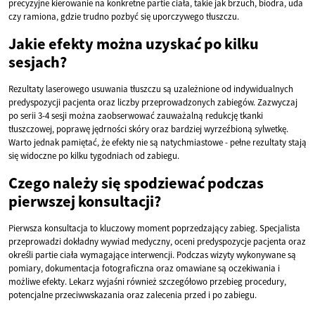
precyzyjne kierowanie na konkretne partie ciała, takie jak brzuch, biodra, uda
czy ramiona, gdzie trudno pozbyć się uporczywego tłuszczu.
Jakie efekty można uzyskać po kilku
sesjach?
Rezultaty laserowego usuwania tłuszczu są uzależnione od indywidualnych
predyspozycji pacjenta oraz liczby przeprowadzonych zabiegów. Zazwyczaj
po serii 3-4 sesji można zaobserwować zauważalną redukcję tkanki
tłuszczowej, poprawę jędrności skóry oraz bardziej wyrzeźbioną sylwetkę.
Warto jednak pamiętać, że efekty nie są natychmiastowe - pełne rezultaty stają
się widoczne po kilku tygodniach od zabiegu.
Czego należy się spodziewać podczas
pierwszej konsultacji?
Pierwsza konsultacja to kluczowy moment poprzedzający zabieg. Specjalista
przeprowadzi dokładny wywiad medyczny, oceni predyspozycje pacjenta oraz
określi partie ciała wymagające interwencji. Podczas wizyty wykonywane są
pomiary, dokumentacja fotograficzna oraz omawiane są oczekiwania i
możliwe efekty. Lekarz wyjaśni również szczegółowo przebieg procedury,
potencjalne przeciwwskazania oraz zalecenia przed i po zabiegu.