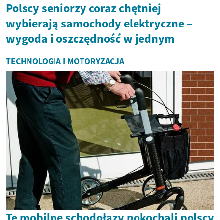
Polscy seniorzy coraz chętniej
wybierają samochody elektryczne –
wygoda i oszczędność w jednym
TECHNOLOGIA I MOTORYZACJA
Te mobilne schodołazy pokochali polscy