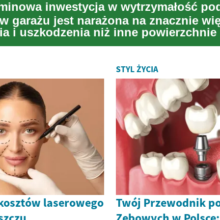
w garażu jest narażona na znacznie wi
ia i uszkodzenia niż inne powierzchni
ków...
STYL ŻYCIA
kosztów laserowego
Twój Przewodnik p
szczu
Zębowych w Polsce: