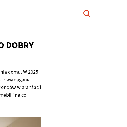
O DOBRY
enia domu. W 2025
nące wymagania
rendów w aranżacji
mebli i na co