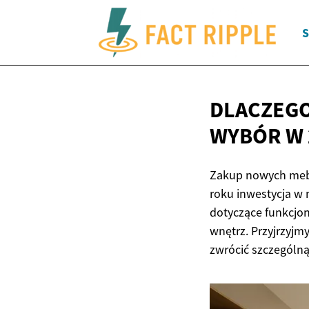
S
DLACZEGO
WYBÓR W
Zakup nowych mebl
roku inwestycja w
dotyczące funkcjon
wnętrz. Przyjrzyjm
zwrócić szczególn