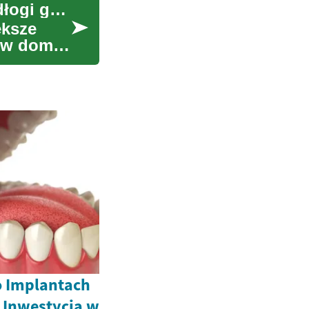
Długoterminowa inwestycja w wytrzymałość podłogi garażu
ększe
e w domu.
o Implantach
 Inwestycja w