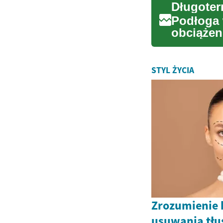
Podłoga 
obciążen
Od wycie
STYL ŻYCIA
Zrozumienie 
usuwania tłu