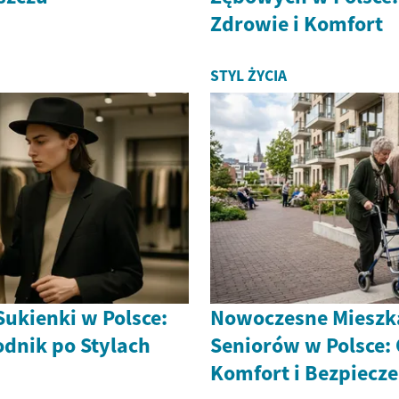
Zdrowie i Komfort
STYL ŻYCIA
ukienki w Polsce:
Nowoczesne Mieszk
odnik po Stylach
Seniorów w Polsce:
Komfort i Bezpiecz