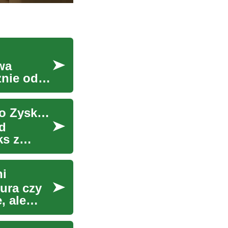
wa
żnie od
Inwestycja w Nadmorskie Apartamenty - Klucz do Zyskownego Wypoczynku
d
ks z
ni
ura czy
, ale