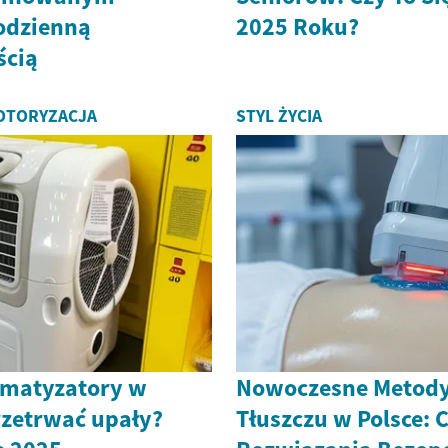
odzienną
2025 Roku?
ścią
MOTORYZACJA
STYL ŻYCIA
imatyzatory w
Nowoczesne Metod
rzetrwać upały?
Tłuszczu w Polsce: C