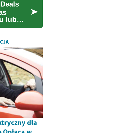
 Deals
as
u lub
ACJA
tryczny dla
ę Opłaca w