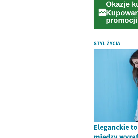
Okazje k
Kupowani
promocji
odświeżen
STYL ŻYCIA
Eleganckie t
między wyra