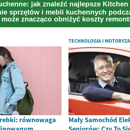
uchenne: jak znaleźć najlepsze Kitchen
e sprzętów i mebli kuchennych podcz
 może znacząco obniżyć koszty remont
ia kuchni, a...
TECHNOLOGIA I MOTORYZ
orebki: równowaga
Mały Samochód Elek
finowanym
Seniorów: Czy To Si