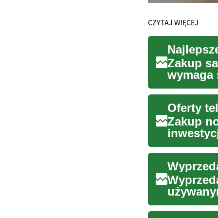
CZYTAJ WIĘCEJ
Zakup sa
wymaga s
Niezależn
Zakup no
inwestyc
najnowsz
Wyprzeda
używanym
pozbyć s