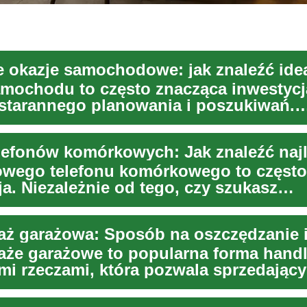
mochodu to często znacząca inwestycja
tarannego planowania i poszukiwań.
ie od tego, ...
wego telefonu komórkowego to często
ja. Niezależnie od tego, czy szukasz
ego smartfona, ...
że garażowe to popularna forma hand
i rzeczami, która pozwala sprzedając
ię niepotrzebnyc...