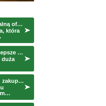
Najlepsze okazje samochodowe: jak znaleźć idealną ofertę
, która
Oferty telefonów komórkowych: Jak znaleźć najlepsze okazje?
 duża
Wyprzedaż garażowa: Sposób na oszczędzanie i zakupy z drugiej ręki
lu
ym