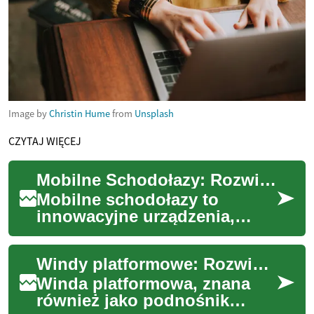
Image by
Christin Hume
from
Unsplash
CZYTAJ WIĘCEJ
Mobilne Schodołazy: Rozwiązanie dla Lepszej Mobilności Seniorów
Mobilne schodołazy to
innowacyjne urządzenia,
które znacząco poprawiają
jakość życia osób starszych i
Windy platformowe: Rozwiązanie dla osób z ograniczoną mobilnością
niepełnosprawny...
Winda platformowa, znana
również jako podnośnik