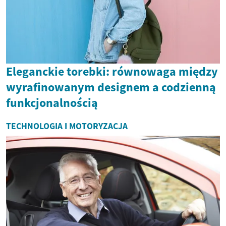
Eleganckie torebki: równowaga między
wyrafinowanym designem a codzienną
funkcjonalnością
TECHNOLOGIA I MOTORYZACJA