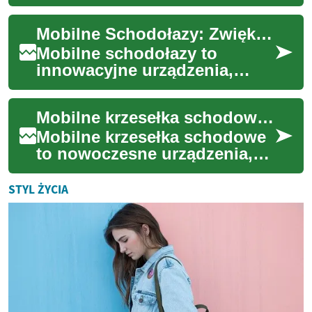
schodowy, to innowacyjne
urządzenie, które znacząco
Mobilne Schodołazy: Zwiększenie Dostępności dla Seniorów i Osób z Ograniczoną Mobilnością
poprawia jakość ż...
Mobilne schodołazy to
innowacyjne urządzenia,
które znacząco poprawiają
jakość życia osób starszych i
Mobilne krzesełka schodowe: Innowacyjne rozwiązanie dla seniorów
z ograniczoną m...
Mobilne krzesełka schodowe
to nowoczesne urządzenia,
które znacząco poprawiają
jakość życia osób starszych i
STYL ŻYCIA
osób z o...