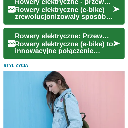
Rowery elektryczne - przewodnik po e-bike'ach w przestrzeni miejskiej
zalety jazd...
Rowery elektryczne (e-bike)
zrewolucjonizowały sposób,
w jaki poruszamy się po
mieście. Łącząc tradycyjne
Rowery elektryczne: Przewodnik po nowoczesnej mobilności miejskiej
zalety jazd...
Rowery elektryczne (e-bike) to
innowacyjne połączenie
tradycyjnej jazdy rowerem z
napędem elektrycznym, które
STYL ŻYCIA
zrewolu...