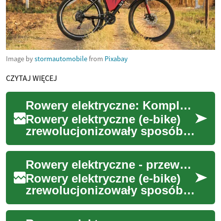
Image by
stormautomobile
from
Pixabay
CZYTAJ WIĘCEJ
Rowery elektryczne: Kompletny przewodnik po e-bike'ach w Polsce
Rowery elektryczne (e-bike)
zrewolucjonizowały sposób,
w jaki poruszamy się po
mieście i spędzamy czas
Rowery elektryczne - przewodnik po nowoczesnej mobilności miejskiej
wolny. Łącząc ...
Rowery elektryczne (e-bike)
zrewolucjonizowały sposób,
w jaki poruszamy się po
mieście. Łącząc tradycyjne