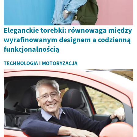
Eleganckie torebki: równowaga między
wyrafinowanym designem a codzienną
funkcjonalnością
TECHNOLOGIA I MOTORYZACJA