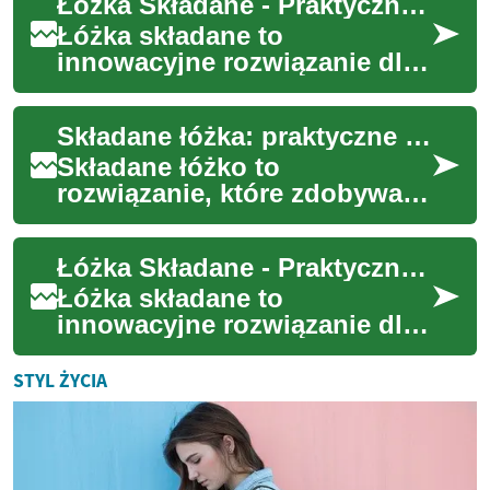
Łóżka Składane - Praktyczne Rozwiązania dla Małych Przestrzeni
potrzebujących dodat...
Łóżka składane to
innowacyjne rozwiązanie dla
osób borykających się z
ograniczoną przestrzenią
Składane łóżka: praktyczne rozwiązanie do małych mieszkań
mieszkalną. Te wielofu...
Składane łóżko to
rozwiązanie, które zdobywa
popularność w mieszkaniach
o ograniczonej powierzchni.
Łóżka Składane - Praktyczne Rozwiązanie dla Małych Przestrzeni
Ten artykuł opisu...
Łóżka składane to
innowacyjne rozwiązanie dla
osób borykających się z
ograniczoną przestrzenią
STYL ŻYCIA
mieszkalną. Te wielofu...