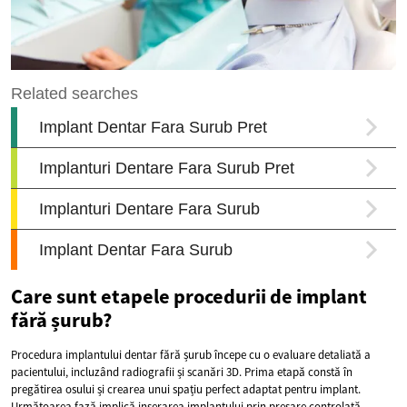
Care sunt etapele procedurii de implant
fără șurub?
Procedura implantului dentar fără șurub începe cu o evaluare detaliată a
pacientului, incluzând radiografii și scanări 3D. Prima etapă constă în
pregătirea osului și crearea unui spațiu perfect adaptat pentru implant.
Următoarea fază implică inserarea implantului prin presare controlată,