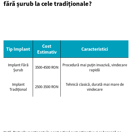
fără șurub la cele tradiționale?
Cost
Tip Implant
Caracteristici
Estimativ
Implant Fără
Procedură mai puțin invazivă, vindecare
3500-4500 RON
Șurub
rapidă
Implant
Tehnică clasică, durată mai mare de
2500-3500 RON
Tradițional
vindecare