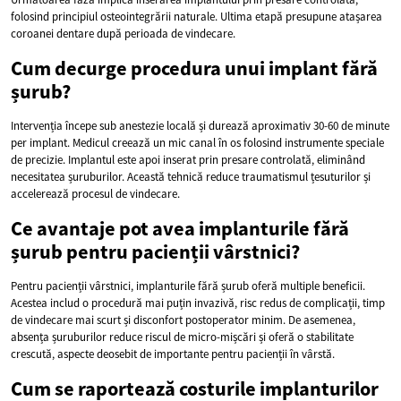
folosind principiul osteointegrării naturale. Ultima etapă presupune atașarea
coroanei dentare după perioada de vindecare.
Cum decurge procedura unui implant fără
șurub?
Intervenția începe sub anestezie locală și durează aproximativ 30-60 de minute
per implant. Medicul creează un mic canal în os folosind instrumente speciale
de precizie. Implantul este apoi inserat prin presare controlată, eliminând
necesitatea șuruburilor. Această tehnică reduce traumatismul țesuturilor și
accelerează procesul de vindecare.
Ce avantaje pot avea implanturile fără
șurub pentru pacienții vârstnici?
Pentru pacienții vârstnici, implanturile fără șurub oferă multiple beneficii.
Acestea includ o procedură mai puțin invazivă, risc redus de complicații, timp
de vindecare mai scurt și disconfort postoperator minim. De asemenea,
absența șuruburilor reduce riscul de micro-mișcări și oferă o stabilitate
crescută, aspecte deosebit de importante pentru pacienții în vârstă.
Cum se raportează costurile implanturilor