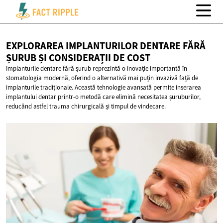
EXPLORAREA IMPLANTURILOR DENTARE FĂRĂ
ȘURUB ȘI CONSIDERAȚII
DE COST
Implanturile dentare fără șurub reprezintă o inovație importantă în
stomatologia modernă, oferind o alternativă mai puțin invazivă față de
implanturile tradiționale. Această tehnologie avansată permite inserarea
implantului dentar printr-o metodă care elimină necesitatea șuruburilor,
reducând astfel trauma chirurgicală și timpul de vindecare.