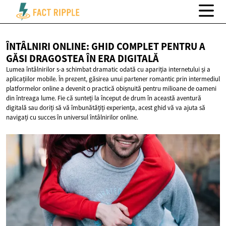
ÎNTÂLNIRI ONLINE: GHID COMPLET PENTRU A
GĂSI DRAGOSTEA ÎN
ERA DIGITALĂ
Lumea întâlnirilor s-a schimbat dramatic odată cu apariția internetului și a
aplicațiilor mobile. În prezent, găsirea unui partener romantic prin intermediul
platformelor online a devenit o practică obișnuită pentru milioane de oameni
din întreaga lume. Fie că sunteți la început de drum în această aventură
digitală sau doriți să vă îmbunătățiți experiența, acest ghid vă va ajuta să
navigați cu succes în universul întâlnirilor online.