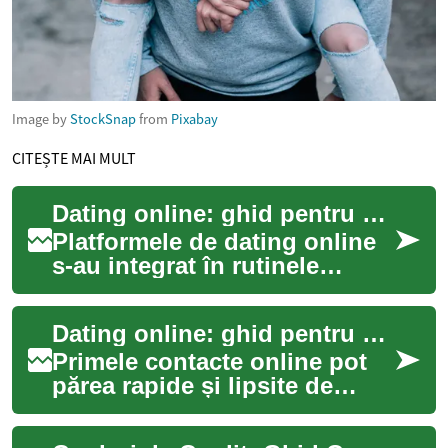
Image by
StockSnap
from
Pixabay
CITEȘTE MAI MULT
Dating online: ghid pentru comunicare și compatibilitate
Platformele de dating online
s-au integrat în rutinele
multor persoane, oferind
oportunitatea de a cunoaște
Dating online: ghid pentru comunicare și compatibilitate
oameni di...
Primele contacte online pot
părea rapide și lipsite de
context, dar pot deveni
fundația unei relații durabile