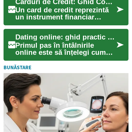
Carduri de Credit: Ghid Complet pentru Gestionarea Finanțelor Personale
dacă su...
Un card de credit reprezintă
un instrument financiar
esențial în lumea modernă,
oferind flexibilitate și
Dating online: ghid practic pentru comunicare și compatibilitate
securitate î...
Primul pas în întâlnirile
online este să înțelegi cum
funcționează mediul digital și
ce așteptări poți avea.
BUNĂSTARE
Platform...