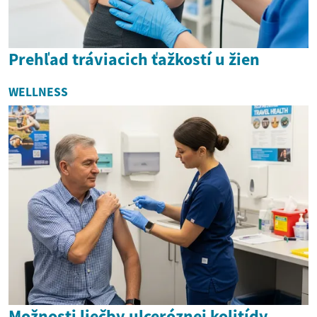
Prehľad tráviacich ťažkostí u žien
WELLNESS
Možnosti liečby ulceróznej kolitídy