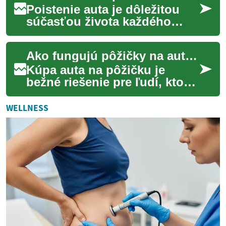
Poistenie auta je dôležitou
súčasťou života každého
vodiča, no pre seniorov môže
mať osobitný význam. S
Ako fungujú pôžičky na auto: sprievodca financovaním vozidla
pribúdajúcim ...
Kúpa auta na pôžičku je
bežné riešenie pre ľudí, ktorí
nechcú alebo nemôžu
zaplatiť celé vozidlo v
WELLNESS
hotovosti. Tento č...