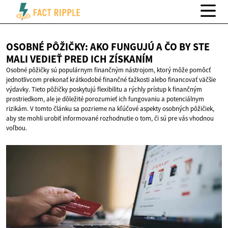
OSOBNÉ PÔŽIČKY: AKO FUNGUJÚ A ČO BY STE
MALI VEDIEŤ PRED
ICH ZÍSKANÍM
Osobné pôžičky sú populárnym finančným nástrojom, ktorý môže pomôcť
jednotlivcom prekonať krátkodobé finančné ťažkosti alebo financovať väčšie
výdavky. Tieto pôžičky poskytujú flexibilitu a rýchly prístup k finančným
prostriedkom, ale je dôležité porozumieť ich fungovaniu a potenciálnym
rizikám. V tomto článku sa pozrieme na kľúčové aspekty osobných pôžičiek,
aby ste mohli urobiť informované rozhodnutie o tom, či sú pre vás vhodnou
voľbou.