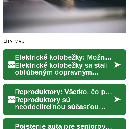
ČÍTAŤ VIAC
Elektrické kolobežky: Možnosti financovania a splátkový predaj
Elektrické kolobežky sa stali
obľúbeným dopravným
prostriedkom pre mnohých
ľudí, ktorí hľadajú efektívny a
Reproduktory: Všetko, čo potrebujete vedieť
ekologický...
Reproduktory sú
neoddeliteľnou súčasťou
nášho každodenného života.
Či už ide o počúvanie hudby,
Poistenie auta pre seniorov: Všetko, čo potrebujete vedieť
sledovanie filmov ale...