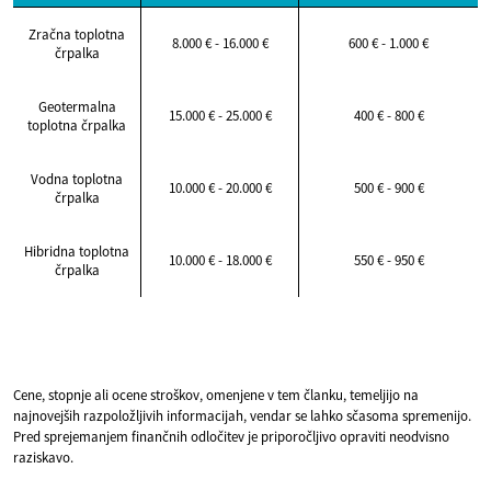
Zračna toplotna
8.000 € - 16.000 €
600 € - 1.000 €
črpalka
Geotermalna
15.000 € - 25.000 €
400 € - 800 €
toplotna črpalka
Vodna toplotna
10.000 € - 20.000 €
500 € - 900 €
črpalka
Hibridna toplotna
10.000 € - 18.000 €
550 € - 950 €
črpalka
Cene, stopnje ali ocene stroškov, omenjene v tem članku, temeljijo na
najnovejših razpoložljivih informacijah, vendar se lahko sčasoma spremenijo.
Pred sprejemanjem finančnih odločitev je priporočljivo opraviti neodvisno
raziskavo.