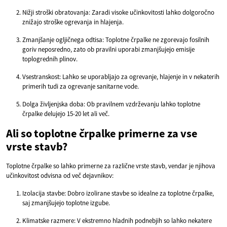
Nižji stroški obratovanja: Zaradi visoke učinkovitosti lahko dolgoročno
znižajo stroške ogrevanja in hlajenja.
Zmanjšanje ogljičnega odtisa: Toplotne črpalke ne zgorevajo fosilnih
goriv neposredno, zato ob pravilni uporabi zmanjšujejo emisije
toplogrednih plinov.
Vsestranskost: Lahko se uporabljajo za ogrevanje, hlajenje in v nekaterih
primerih tudi za ogrevanje sanitarne vode.
Dolga življenjska doba: Ob pravilnem vzdrževanju lahko toplotne
črpalke delujejo 15-20 let ali več.
Ali so toplotne črpalke primerne za vse
vrste stavb?
Toplotne črpalke so lahko primerne za različne vrste stavb, vendar je njihova
učinkovitost odvisna od več dejavnikov:
Izolacija stavbe: Dobro izolirane stavbe so idealne za toplotne črpalke,
saj zmanjšujejo toplotne izgube.
Klimatske razmere: V ekstremno hladnih podnebjih so lahko nekatere