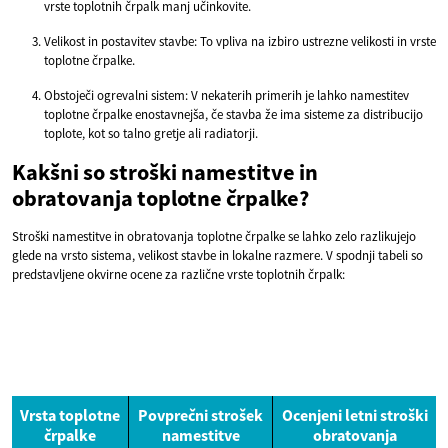
vrste toplotnih črpalk manj učinkovite.
Velikost in postavitev stavbe: To vpliva na izbiro ustrezne velikosti in vrste
toplotne črpalke.
Obstoječi ogrevalni sistem: V nekaterih primerih je lahko namestitev
toplotne črpalke enostavnejša, če stavba že ima sisteme za distribucijo
toplote, kot so talno gretje ali radiatorji.
Kakšni so stroški namestitve in
obratovanja toplotne črpalke?
Stroški namestitve in obratovanja toplotne črpalke se lahko zelo razlikujejo
glede na vrsto sistema, velikost stavbe in lokalne razmere. V spodnji tabeli so
predstavljene okvirne ocene za različne vrste toplotnih črpalk:
Vrsta toplotne
Povprečni strošek
Ocenjeni letni stroški
črpalke
namestitve
obratovanja