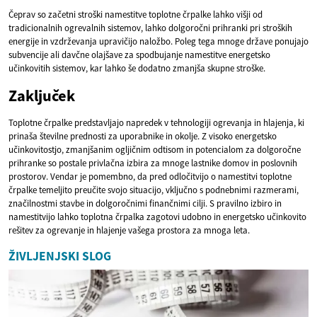
Čeprav so začetni stroški namestitve toplotne črpalke lahko višji od
tradicionalnih ogrevalnih sistemov, lahko dolgoročni prihranki pri stroških
energije in vzdrževanja upravičijo naložbo. Poleg tega mnoge države ponujajo
subvencije ali davčne olajšave za spodbujanje namestitve energetsko
učinkovitih sistemov, kar lahko še dodatno zmanjša skupne stroške.
Zaključek
Toplotne črpalke predstavljajo napredek v tehnologiji ogrevanja in hlajenja, ki
prinaša številne prednosti za uporabnike in okolje. Z visoko energetsko
učinkovitostjo, zmanjšanim ogljičnim odtisom in potencialom za dolgoročne
prihranke so postale privlačna izbira za mnoge lastnike domov in poslovnih
prostorov. Vendar je pomembno, da pred odločitvijo o namestitvi toplotne
črpalke temeljito preučite svojo situacijo, vključno s podnebnimi razmerami,
značilnostmi stavbe in dolgoročnimi finančnimi cilji. S pravilno izbiro in
namestitvijo lahko toplotna črpalka zagotovi udobno in energetsko učinkovito
rešitev za ogrevanje in hlajenje vašega prostora za mnoga leta.
ŽIVLJENJSKI SLOG