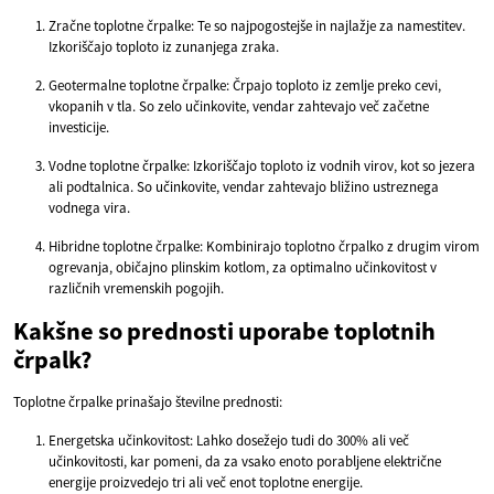
Zračne toplotne črpalke: Te so najpogostejše in najlažje za namestitev.
Izkoriščajo toploto iz zunanjega zraka.
Geotermalne toplotne črpalke: Črpajo toploto iz zemlje preko cevi,
vkopanih v tla. So zelo učinkovite, vendar zahtevajo več začetne
investicije.
Vodne toplotne črpalke: Izkoriščajo toploto iz vodnih virov, kot so jezera
ali podtalnica. So učinkovite, vendar zahtevajo bližino ustreznega
vodnega vira.
Hibridne toplotne črpalke: Kombinirajo toplotno črpalko z drugim virom
ogrevanja, običajno plinskim kotlom, za optimalno učinkovitost v
različnih vremenskih pogojih.
Kakšne so prednosti uporabe toplotnih
črpalk?
Toplotne črpalke prinašajo številne prednosti:
Energetska učinkovitost: Lahko dosežejo tudi do 300% ali več
učinkovitosti, kar pomeni, da za vsako enoto porabljene električne
energije proizvedejo tri ali več enot toplotne energije.