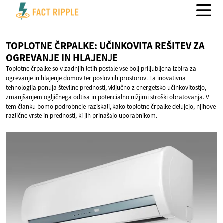
TOPLOTNE ČRPALKE: UČINKOVITA REŠITEV ZA
OGREVANJE
IN HLAJENJE
Toplotne črpalke so v zadnjih letih postale vse bolj priljubljena izbira za
ogrevanje in hlajenje domov ter poslovnih prostorov. Ta inovativna
tehnologija ponuja številne prednosti, vključno z energetsko učinkovitostjo,
zmanjšanjem ogljičnega odtisa in potencialno nižjimi stroški obratovanja. V
tem članku bomo podrobneje raziskali, kako toplotne črpalke delujejo, njihove
različne vrste in prednosti, ki jih prinašajo uporabnikom.