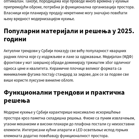
оптималан. Такође, породицама које проводе много времена у кухињи
припремајући оброке, потребна је функционална организација простора.
Власници који планирају продају некретнине могу значајно повећати
њену вредност модернизацијом кухиње.
Популарни материјали и решења у 2025.
години
Актуелни трендови у Србији показују све већу популарност кварцних
радних плоча које су издржљиве и лаке за одржавање. Медијапан (МДФ)
фронтови у мат завршној обради доминирају тржиштем због одличног
односа цене и квалитета. Керамичке плочице великог формата са
минималним фугама постају стандард за зидове, док се за подове све
више користе луксузне винилне облоге.
Функционални трендови и практична
решења
Модерне кухиње у Србији карактерише максимално искоришћење
простора кроз паметна складишна решења. Фиоке са пуним извлачењем,
угаони механизми и високи плакари до плафона постали су неизоставни
елементи. Интегрисани кућни апарати и LED осветљење испод горњих
елемената додатно повећавају функционалност простора.