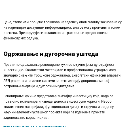
Цене, стопе или процене трошкова наведене у овом чланку засноване су
на најновијим доступним информацијама, али се могу променити током
времена. Препоручује се независно истраживање пре доношења
финансијских одлука.
Одржавање и дугорочна уштеда
Правилно одржавање реновиране кухиње кључно је за дуготрајност
инвестиције. Квалитетни материјали и професионална уградња могу
значајно смањити трошкове одржавања. Енергетски ефикасни апарати,
ЛЕД расвета и паметни системи за вентилацију доприносе мањој
потрошњи енергије и дугорочним уштедама.
Реновирање кухиње представља значајну инвестицију која, када се
правилно испланира и изведе, доноси вишеструке користи. Избор
квалитетних материјала, функционалан дизајн и стручна израда су
кључни елементи успешног пројекта који ће годинама пружати
задовољство корисницима.