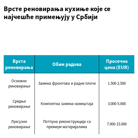
Врсте реновирања кухиње које се
најчешће примењују у Србији
Врста
Просечна
Обим радова
реновирања
цена (EUR)
Основно
Замена фронтова и радне плоче
1.500-2.500
реновирање
Средње
Комплетна замена намештаја
3.000-5.000
реновирање
Луксузно
Потпуна реконструкција са
7.000-15.000
реновирање
премиум материјалима