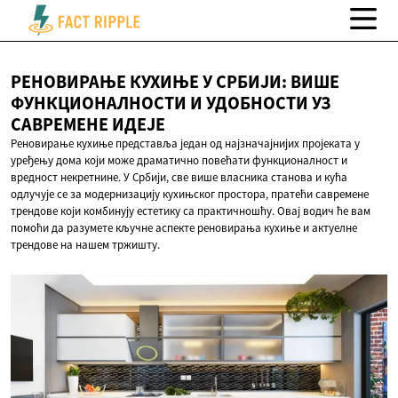
РЕНОВИРАЊЕ КУХИЊЕ У СРБИЈИ: ВИШЕ
ФУНКЦИОНАЛНОСТИ И УДОБНОСТИ УЗ
САВРЕМЕНЕ ИДЕЈЕ
Реновирање кухиње представља један од најзначајнијих пројеката у
уређењу дома који може драматично повећати функционалност и
вредност некретнине. У Србији, све више власника станова и кућа
одлучује се за модернизацију кухињског простора, пратећи савремене
трендове који комбинују естетику са практичношћу. Овај водич ће вам
помоћи да разумете кључне аспекте реновирања кухиње и актуелне
трендове на нашем тржишту.