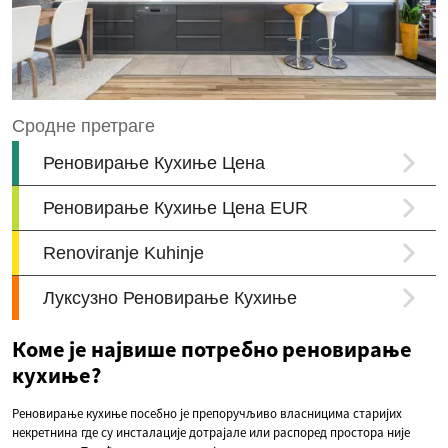
Коме је највише потребно реновирање
кухиње?
Реновирање кухиње посебно је препоручљиво власницима старијих
некретнина где су инсталације дотрајале или распоред простора није