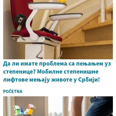
Да ли имате проблема са пењањем уз
степенице? Мобилне степенишне
лифтове мењају животе у Србији!
POČETNA