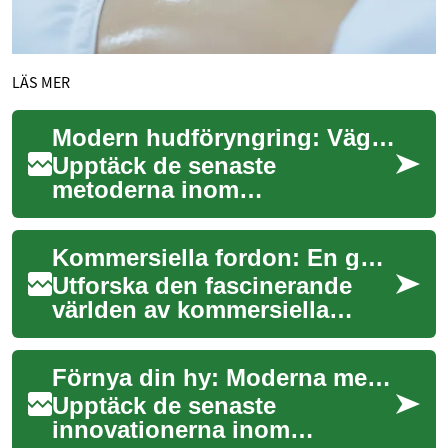
LÄS MER
Modern hudföryngring: Vägen till en strålande hy
Upptäck de senaste
metoderna inom
hudföryngring som
revolutionerar hur vi tar hand
Kommersiella fordon: En guide till framtidens transport
om vår hud. Från avancerad
laserte...
Utforska den fascinerande
världen av kommersiella
fordon och deras avgörande
roll i vår moderna ekonomi.
Förnya din hy: Moderna metoder för en strålande look
Från innovat...
Upptäck de senaste
innovationerna inom