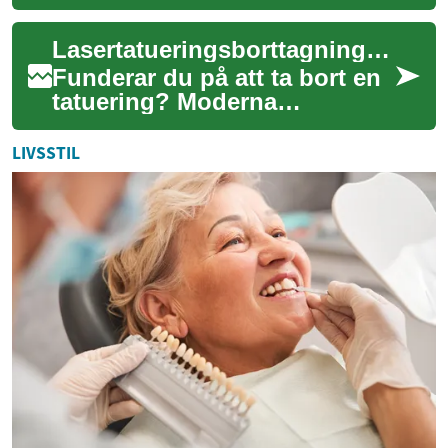
hudföryngring som kan ge
dig en fräschare och mer
Lasertatueringsborttagning: Allt du behöver veta
ungdomlig utstrålning. Från
...
Funderar du på att ta bort en
tatuering? Moderna
lasermetoder erbjuder effektiv
borttagning, men processen
LIVSSTIL
kräver kun...