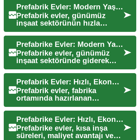
Prefabrik Evler: Modern Yaşamın Pratik Çözümü
Prefabrik evler, günümüz
inşaat sektörünün hızla
yükselen yıldızları arasında
yer alıyor. Geleneksel yapı
Prefabrike Evler: Modern Yaşamın Yeni Trendi
yöntemlerin...
Prefabrike evler, günümüz
inşaat sektöründe giderek
daha popüler hale gelen bir
konut çözümü olarak
Prefabrik Evler: Hızlı, Ekonomik ve Sürdürülebilir Konut
karşımıza çıkıyor...
Prefabrik evler, fabrika
ortamında hazırlanan
bileşenlerin şantiyede hızlıca
monte edilmesiyle geleneksel
Prefabrike Evler: Hızlı, Ekonomik ve Çevreci Konutlar
inşa yöntem...
Prefabrike evler, kısa inşa
süreleri, maliyet avantajı ve