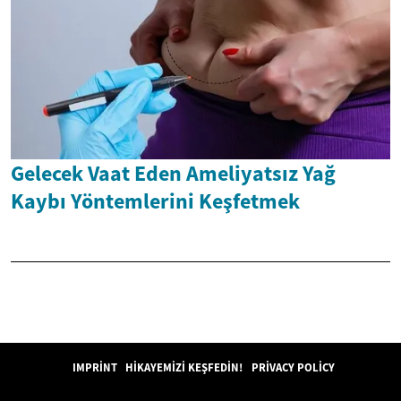
Gelecek Vaat Eden Ameliyatsız Yağ
Kaybı Yöntemlerini Keşfetmek
IMPRINT
HIKAYEMIZI KEŞFEDIN!
PRIVACY POLICY