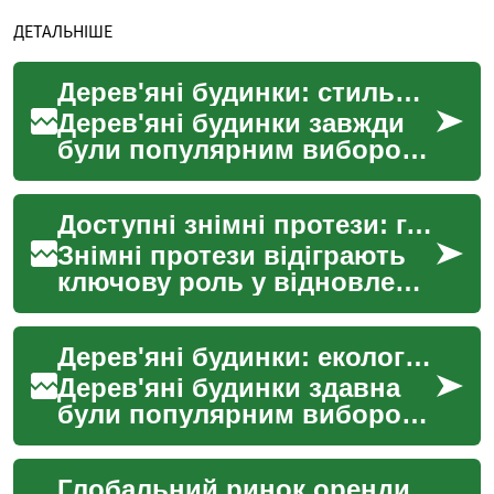
ДЕТАЛЬНІШЕ
Дерев'яні будинки: стильне та екологічне житло
Дерев'яні будинки завжди
були популярним вибором
для тих, хто цінує природні
матеріали та екологічність.
Доступні знімні протези: глобальні цінові тенденції
У сучасному ...
Знімні протези відіграють
ключову роль у відновленні
функціональності ротової
порожнини та естетики
Дерев'яні будинки: екологічне та затишне житло
посмішки для бага...
Дерев'яні будинки здавна
були популярним вибором
для житла в Україні та
багатьох інших країнах
Глобальний ринок оренди: огляд та тенденції
світу. Ця традиційна ф...