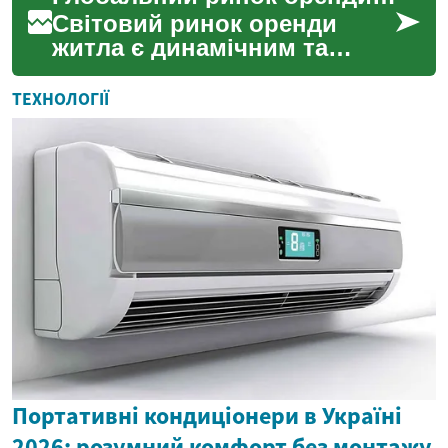
Світовий ринок оренди
житла є динамічним та
постійно змінюється,
віддзеркалюючи економічні
ТЕХНОЛОГІЇ
коливання, демографічні
зр...
Портативні кондиціонери в Україні
2026: розумний комфорт без монтажу