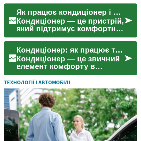
монтажу? Портативні
Як працює кондиціонер і як обрати прилад для охолодження вдома
кондиціонери - це
ідеальний ви...
Кондиціонер — це пристрій,
який підтримує комфортну
температуру й вологість у
приміщенні, особливо
Кондиціонер: як працює та як обрати охолоджувальний пристрій
влітку, коли спеко...
Кондиціонер — це звичний
елемент комфорту в
помешканнях і робочих
просторах, особливо влітку,
ТЕХНОЛОГІЇ І АВТОМОБІЛІ
коли спекотна погода вп...