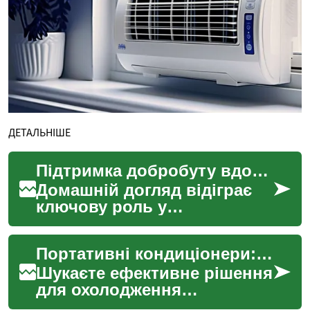
ДЕТАЛЬНІШЕ
Підтримка добробуту вдома: практичні аспекти
Домашній догляд відіграє
ключову роль у
забезпеченні комфорту та
добробуту людей, які
Портативні кондиціонери: комфорт та прохолода вдома
потребують допомоги у
повсякден...
Шукаєте ефективне рішення
для охолодження
приміщення без складного