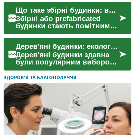
складені на місці, що
Що таке збірні будинки: види, переваги та обмеження
дозволяє отримати
комфорт...
Збірні або prefabricated
будинки стають помітним
варіантом для людей, які
шукають швидкіші та
Дерев'яні будинки: екологічне та затишне житло
контрольованіші процеси...
Дерев'яні будинки здавна
були популярним вибором
для житла в Україні та
багатьох інших країнах
ЗДОРОВ'Я ТА БЛАГОПОЛУЧЧЯ
світу. Ця традиційна ф...