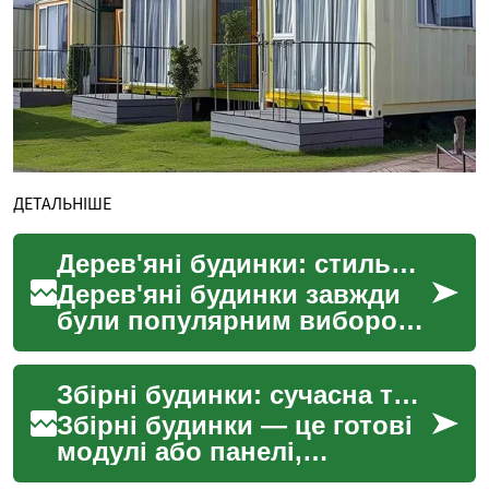
ДЕТАЛЬНІШЕ
Дерев'яні будинки: стильне та екологічне житло
Дерев'яні будинки завжди
були популярним вибором
для тих, хто цінує природні
матеріали та екологічність.
Збірні будинки: сучасна та практична альтернатива будівництву
У сучасному ...
Збірні будинки — це готові
модулі або панелі,
виготовлені на заводі й