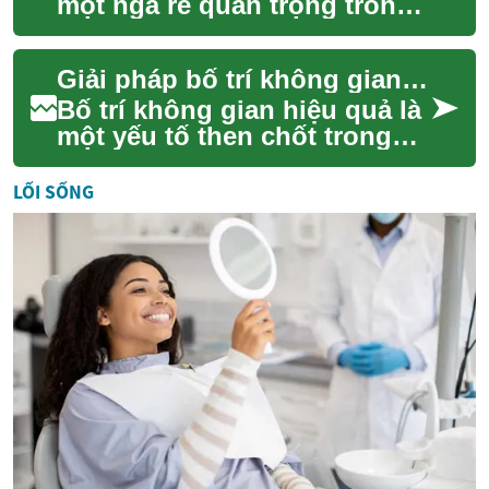
một ngã rẽ quan trọng trong
hành trình tìm kiếm các giải
pháp năng lượng bền vững.
Giải pháp bố trí không gian hiệu quả
Với những...
Bố trí không gian hiệu quả là
một yếu tố then chốt trong
thiết kế nội thất, giúp biến
đổi bất kỳ căn phòng nào
LỐI SỐNG
thành ...