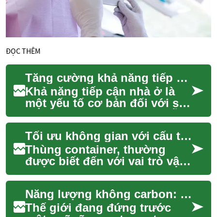
ĐỌC THÊM
Tăng cường khả năng tiếp cận nhà ở
Khả năng tiếp cận nhà ở là
một yếu tố cơ bản đối với sự
ổn định và phúc lợi của mỗi
cá nhân và cộng đồng. Việc
Tối ưu không gian với cấu trúc thép mô-đun đa năng
có một...
Thùng container, thường
được biết đến với vai trò vận
chuyển hàng hóa trên toàn
cầu, đang ngày càng được
Năng lượng không carbon: Con đường phía trước
công nhận vì...
Thế giới đang đứng trước