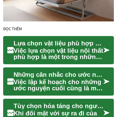
ĐỌC THÊM
Lựa chọn vật liệu phù hợp cho không gian
Việc lựa chọn vật liệu nội thất
phù hợp là một trong những
quyết định quan trọng nhất
khi thiết kế hoặc cải tạo bất
Những cân nhắc cho ước nguyện cuối cùng
k...
Việc lập kế hoạch cho những
ước nguyện cuối cùng là một
phần quan trọng của cuộc
sống, mang lại sự yên tâm
Tùy chọn hỏa táng cho người thân
cho cả cá ...
Khi đối mặt với sự ra đi của