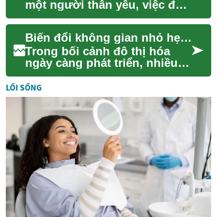
một người thân yêu, việc đưa
ra các quyết định về an táng
có thể là một thử thách đầy
Biến đổi không gian nhỏ hẹp thành nơi lý tưởng
cả...
Trong bối cảnh đô thị hóa
ngày càng phát triển, nhiều
người dân đang tìm kiếm các
giải pháp sáng tạo để tối ưu
LỐI SỐNG
hóa kh...