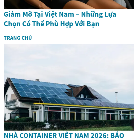
Giảm Mỡ Tại Việt Nam – Những Lựa
Chọn Có Thể Phù Hợp Với Bạn
TRANG CHỦ
NHÀ CONTAINER VIỆT NAM 2026: BÁO