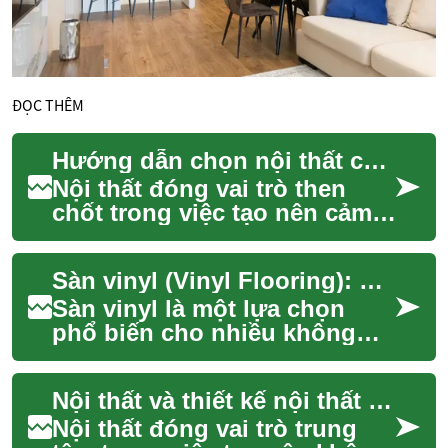
ĐỌC THÊM
Hướng dẫn chọn nội thất cho không gian sống hiện đại
Nội thất đóng vai trò then
chốt trong việc tạo nên cảm
nhận và công năng của một
căn nhà. Từ ghế sofa, bàn ăn
Sàn vinyl (Vinyl Flooring): đặc điểm và ứng dụng trong nội thất
đến hệ ...
Sàn vinyl là một lựa chọn
phổ biến cho nhiều không
gian sống và thương mại nhờ
tính linh hoạt, độ bền và đa
Nội thất và thiết kế nội thất hiện đại cho không gian sống
dạng về m...
Nội thất đóng vai trò trung