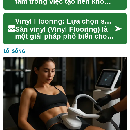
tâm trong việc tạo nên không
gian sống thoải mái và hài
hòa. Từ ghế sofa, bàn, tới kệ
Vinyl Flooring: Lựa chọn sàn nhựa chống nước cho nội thất
tủ ...
Sàn vinyl (Vinyl Flooring) là
một giải pháp phổ biến cho
nhiều không gian nội thất
nhờ đặc tính đa dạng về kiểu
LỐI SỐNG
dáng,...