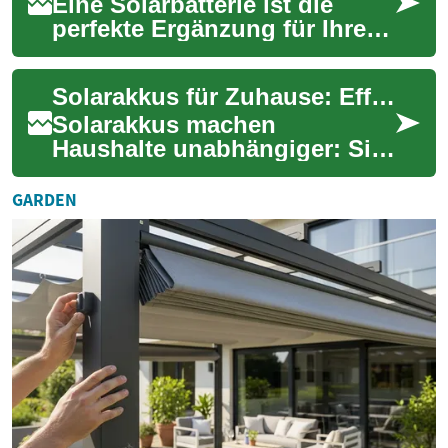
Eine Solarbatterie ist die
perfekte Ergänzung für Ihre
Photovoltaikanlage, da sie
überschüssigen Solarstrom
Solarakkus für Zuhause: Effiziente Energiespeicher im Blick
speichert...
Solarakkus machen
Haushalte unabhängiger: Sie
speichern überschüssigen
Solarstrom, erhöhen den
GARDEN
Eigenverbrauch und sor...