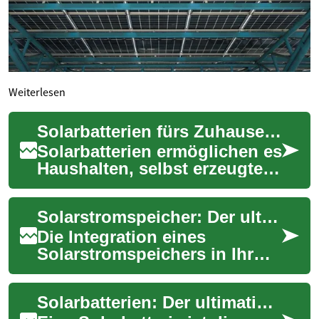
Weiterlesen
Solarbatterien fürs Zuhause: Energiespeicher & Vorteile
Solarbatterien ermöglichen es
Haushalten, selbst erzeugten
Solarstrom zu speichern und
bei Bedarf zu nutzen.
Solarstromspeicher: Der ultimative Leitfaden für Hausbesitzer
Erfahren...
Die Integration eines
Solarstromspeichers in Ihr
Energiesystem zu Hause ist
ein wichtiger Schritt in
Solarbatterien: Der ultimative Leitfaden für Photovoltaik-Energiespeicher
Richtung Energie...