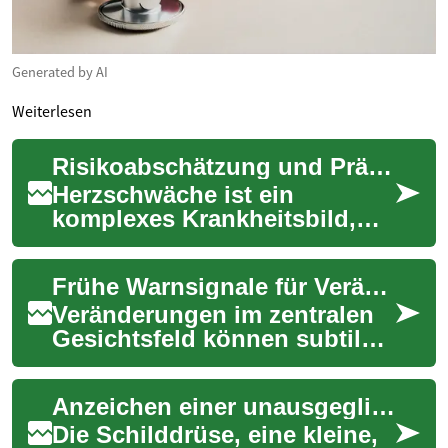
Generated by AI
Weiterlesen
Risikoabschätzung und Präventionsansätze zur Verlangsamung der Progression von Herzschwäche
Herzschwäche ist ein
komplexes Krankheitsbild,
das eine sorgfältige
Risikoabschätzung und
Frühe Warnsignale für Veränderungen im zentralen Gesichtsfeld
gezielte
Präventionsmaßnahm...
Veränderungen im zentralen
Gesichtsfeld können subtil
beginnen, aber auf ernsthafte
Augenerkrankungen
Anzeichen einer unausgeglichenen Schilddrüse erkennen
hinweisen, die ...
Die Schilddrüse, eine kleine,