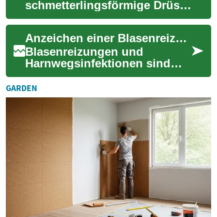
schmetterlingsförmige Drüse
im Hals, spielt eine zentrale
Rolle für unser
Anzeichen einer Blasenreizung ernst nehmen
Wohlbefinden....
Blasenreizungen und
Harnwegsinfektionen sind
weit verbreitete Beschwerden,
die das tägliche
GARDEN
Wohlbefinden erheblich be...