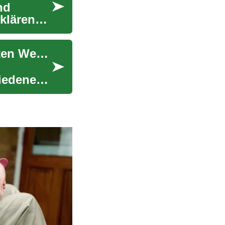
nd
klären
Immobilienbewertung: So ermitteln Sie den echten Wert Ihrer Immobilie
hiedene