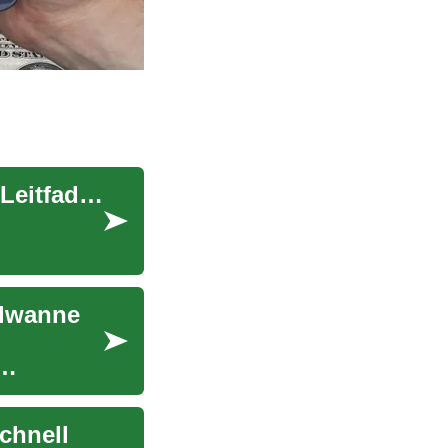
Marktwert Ihrer Immobilie exakt bestimmen: Ein Leitfaden
hlwanne
chnell