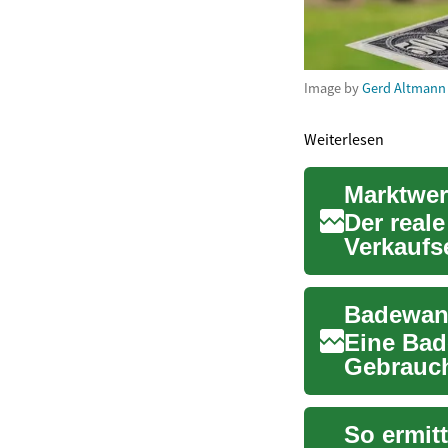
Image by
Gerd Altmann
Weiterlesen
Der real
Verkaufs
Investiti
Badewann
Eine Bad
Gebrauch
Wellness
So ermit