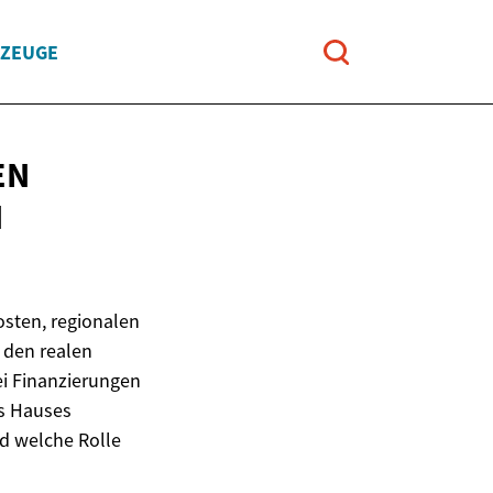
RZEUGE
EN
N
sten, regionalen
 den realen
ei Finanzierungen
es Hauses
d welche Rolle