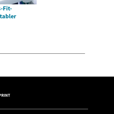
-Fit-
tabler
PRINT