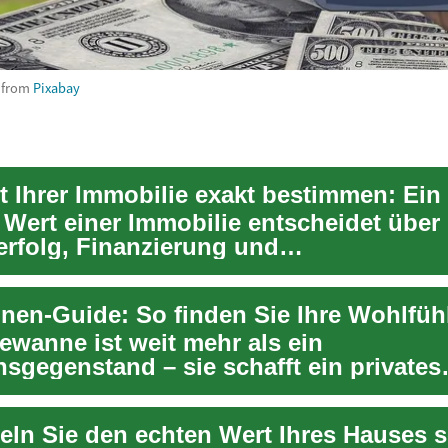
from
Pixabay
e Wert einer Immobilie entscheidet über
erfolg, Finanzierung und
onsentscheidungen. Dieser L...
en-Guide: So finden Sie Ihre Wohlfü
ewanne ist weit mehr als ein
sgegenstand – sie schafft ein privates
-Ambiente zu Hause. Diese...
teln Sie den echten Wert Ihres Hauses s