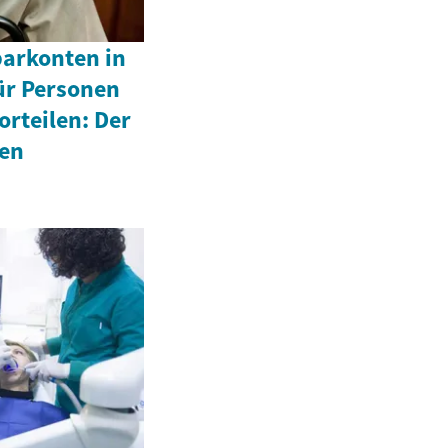
parkonten in
ür Personen
orteilen: Der
den