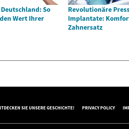
 Deutschland: So
Revolutionäre Press
 den Wert Ihrer
Implantate: Komfor
Zahnersatz
NTDECKEN SIE UNSERE GESCHICHTE!
PRIVACY POLICY
IM