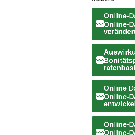
Online-D
Online-D
veränder
Beziehun
Bonitätsp
ratenbas
internatio
Online-Da
entwicke
knüpfen 
Online-Da