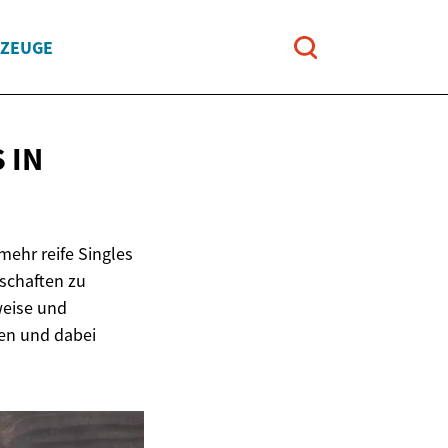
RZEUGE
S
IN
mehr reife Singles
tschaften zu
weise und
en und dabei