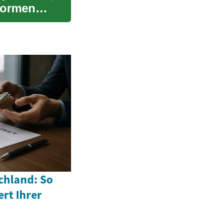
formen
chland: So
ert Ihrer