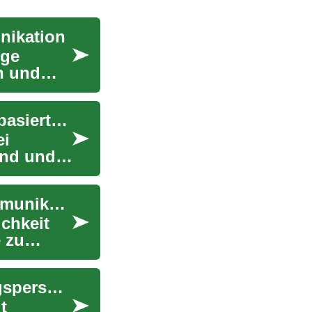
nikation
ege
n und
Auswirkungen von Bonitätsprüfungen auf ratenbasierte Fahrzeugangebote
ei
and und
Online Dating: Grundlagen, Sicherheit und Kommunikation
ichkeit
 zu
Online-Dating: Praxis, Sicherheit und Beziehungsperspektiven
t