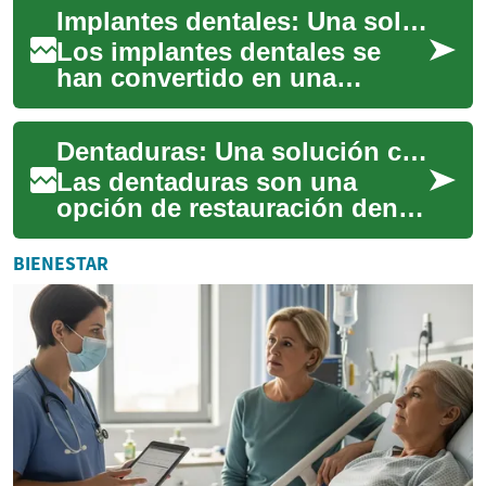
Implantes dentales: Una solución duradera para recuperar tu sonrisa
permitiendo recup...
Los implantes dentales se
han convertido en una
opción cada vez más popular
para aquellos que buscan
Dentaduras: Una solución completa para recuperar tu sonrisa
reemplazar dient...
Las dentaduras son una
opción de restauración dental
que ha evolucionado
significativamente a lo largo
BIENESTAR
de los años, o...