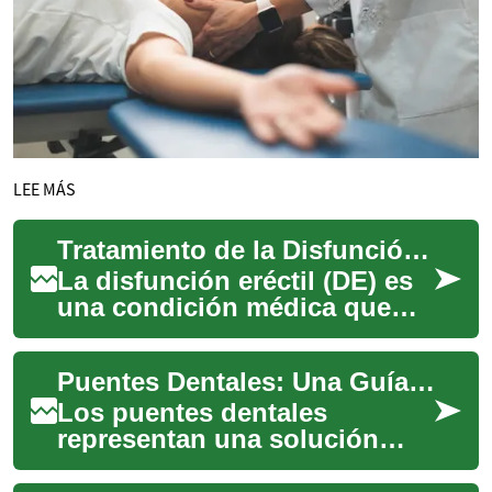
LEE MÁS
Tratamiento de la Disfunción Eréctil
La disfunción eréctil (DE) es
una condición médica que
afecta a millones de hombres
en todo el mundo. Se
Puentes Dentales: Una Guía Completa para Recuperar tu Sonrisa
caracteriza ...
Los puentes dentales
representan una solución
efectiva y duradera para
reemplazar dientes perdidos,