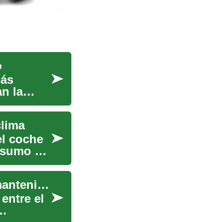
o
más
n la
clima
l coche
onsumo de
Guía completa sobre neumáticos: seguridad y mantenimiento
entre el