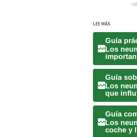
LEE MÁS
Guía prá
Los neum
important
seguridad
Guía sob
Los neum
que infl
combusti
Los neum
coche y l