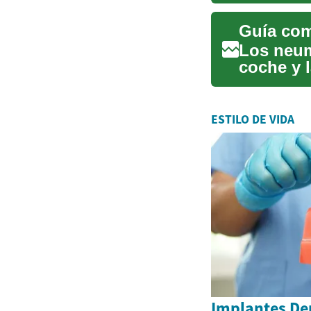
seguridad
Guía com
Los neum
coche y l
buen ...
ESTILO DE VIDA
Implantes Den