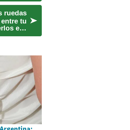
s ruedas
entre tu
erlos en
 Argentina: