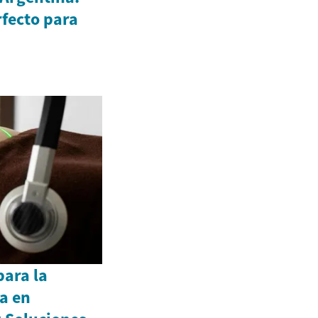
rfecto para
ara la
a en