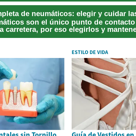
, e...
pleta de neumáticos: elegir y cuidar la
áticos son el único punto de contacto 
a carretera, por eso elegirlos y manten
ESTILO DE VIDA
tales sin Tornillo
Guía de Vestidos en