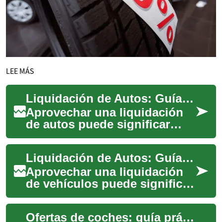
LEE MÁS
Liquidación de Autos: Guía para conseguir mejores ofertas
Aprovechar una liquidación
de autos puede significar
ahorros considerables:
descuentos de hasta 30% o
Liquidación de Autos: Guía para Encontrar Buenas Ofertas
más en algunos ...
Aprovechar una liquidación
de vehículos puede significar
ahorrar cientos o incluso
miles de dólares en un auto
Ofertas de coches: guía práctica para comprar barato
nuevo ...