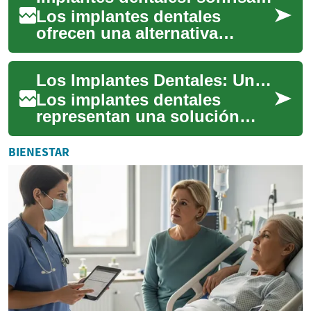
Los implantes dentales
ofrecen una alternativa
definitiva para sustituir
piezas perdidas, combinando
Los Implantes Dentales: Una Guía Completa sobre Restauración Dental Permanente
estética y funci...
Los implantes dentales
representan una solución
moderna y efectiva para
reemplazar dientes perdidos,
BIENESTAR
ofreciendo una a...