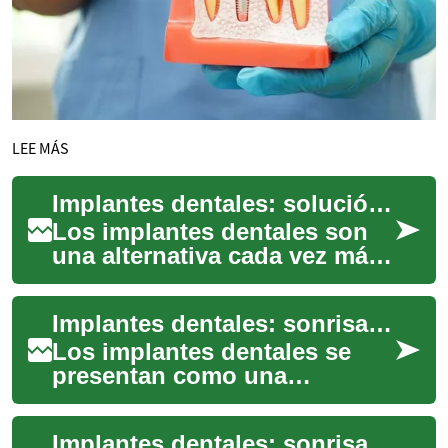
LEE MÁS
Implantes dentales: solución permanente para tu sonrisa
Los implantes dentales son
una alternativa cada vez más
demandada para sustituir
piezas dentarias perdidas o
Implantes dentales: sonrisa completa y solución duradera
muy daña...
Los implantes dentales se
presentan como una
alternativa definitiva para
reemplazar dientes perdidos,
Implantes dentales: sonrisa natural y solución duradera
combinando esté...