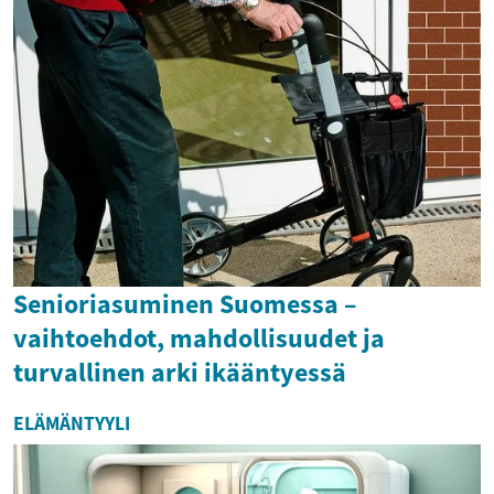
Senioriasuminen Suomessa –
vaihtoehdot, mahdollisuudet ja
turvallinen arki ikääntyessä
ELÄMÄNTYYLI