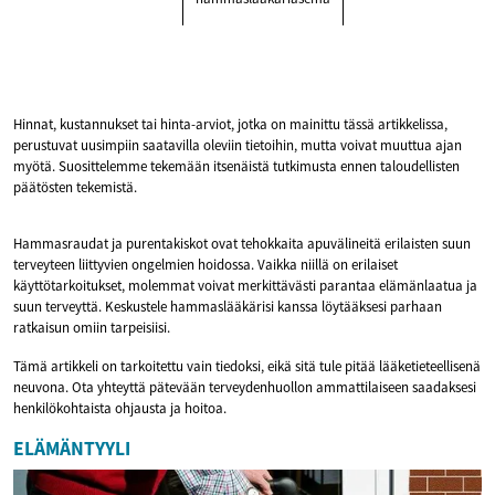
Hinnat, kustannukset tai hinta-arviot, jotka on mainittu tässä artikkelissa,
perustuvat uusimpiin saatavilla oleviin tietoihin, mutta voivat muuttua ajan
myötä. Suosittelemme tekemään itsenäistä tutkimusta ennen taloudellisten
päätösten tekemistä.
Hammasraudat ja purentakiskot ovat tehokkaita apuvälineitä erilaisten suun
terveyteen liittyvien ongelmien hoidossa. Vaikka niillä on erilaiset
käyttötarkoitukset, molemmat voivat merkittävästi parantaa elämänlaatua ja
suun terveyttä. Keskustele hammaslääkärisi kanssa löytääksesi parhaan
ratkaisun omiin tarpeisiisi.
Tämä artikkeli on tarkoitettu vain tiedoksi, eikä sitä tule pitää lääketieteellisenä
neuvona. Ota yhteyttä pätevään terveydenhuollon ammattilaiseen saadaksesi
henkilökohtaista ohjausta ja hoitoa.
ELÄMÄNTYYLI