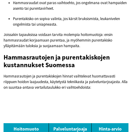
Hammasraudat ovat paras vaihtoehto, jos ongelmana ovat hampaiden
asento tai purentavirheet.
Purentakisko on sopiva valinta, jos kärsit bruksismista, leukanivelen
ongelmista tai uniapneasta.
Joissakin tapauksissa voidaan tarvita molempia hoitomuotoja: ensin
hammasraudat korjaamaan purentaa, ja myöhemmin purentakisko
ylläpitämään tuloksia ja suojaamaan hampaita.
Hammasrautojen ja purentakiskojen
kustannukset Suomessa
Hammasrautojen ja purentakiskojen hinnat vaihtelevat huomattavasti
riippuen hoidon laajuudesta, käytetystä tekniikasta ja palveluntarjoajasta. Alla
on suuntaa-antava vertailutaulukko eri vaihtoehdoista:
Hoitomuoto
Palveluntarjoaja
Hinta-arvio