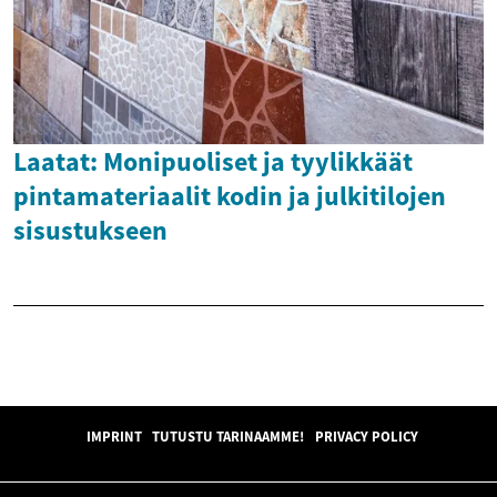
Laatat: Monipuoliset ja tyylikkäät
pintamateriaalit kodin ja julkitilojen
sisustukseen
IMPRINT
TUTUSTU TARINAAMME!
PRIVACY POLICY