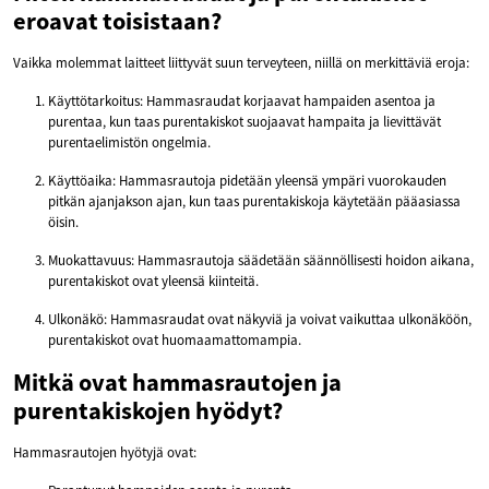
eroavat toisistaan?
Vaikka molemmat laitteet liittyvät suun terveyteen, niillä on merkittäviä eroja:
Käyttötarkoitus: Hammasraudat korjaavat hampaiden asentoa ja
purentaa, kun taas purentakiskot suojaavat hampaita ja lievittävät
purentaelimistön ongelmia.
Käyttöaika: Hammasrautoja pidetään yleensä ympäri vuorokauden
pitkän ajanjakson ajan, kun taas purentakiskoja käytetään pääasiassa
öisin.
Muokattavuus: Hammasrautoja säädetään säännöllisesti hoidon aikana,
purentakiskot ovat yleensä kiinteitä.
Ulkonäkö: Hammasraudat ovat näkyviä ja voivat vaikuttaa ulkonäköön,
purentakiskot ovat huomaamattomampia.
Mitkä ovat hammasrautojen ja
purentakiskojen hyödyt?
Hammasrautojen hyötyjä ovat: