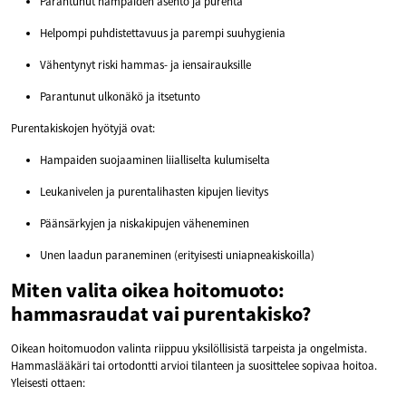
Parantunut hampaiden asento ja purenta
Helpompi puhdistettavuus ja parempi suuhygienia
Vähentynyt riski hammas- ja iensairauksille
Parantunut ulkonäkö ja itsetunto
Purentakiskojen hyötyjä ovat:
Hampaiden suojaaminen liialliselta kulumiselta
Leukanivelen ja purentalihasten kipujen lievitys
Päänsärkyjen ja niskakipujen väheneminen
Unen laadun paraneminen (erityisesti uniapneakiskoilla)
Miten valita oikea hoitomuoto:
hammasraudat vai purentakisko?
Oikean hoitomuodon valinta riippuu yksilöllisistä tarpeista ja ongelmista.
Hammaslääkäri tai ortodontti arvioi tilanteen ja suosittelee sopivaa hoitoa.
Yleisesti ottaen: