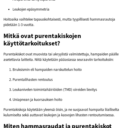
Leukojen epäsymmetria
Hoitoaika vaihtelee tapauskohtaisesti, mutta tyypillisesti hammasrautoja
pidetään 1-3 vuotta.
Mitkä ovat purentakiskojen
käyttötarkoitukset?
Purentakiskot ovat muovista tai akryylistä valmistettuja, hampaiden päälle
asetettavia laitteita. Niitä käytetään pääasiassa seuraaviin tarkoituksiin:
Bruksismin eli hampaiden narskuttelun hoito
Purentalihasten rentoutus
Leukanivelen toimintahäiriöiden (TMD) oireiden lievitys
Uniapnean ja kuorsauksen hoito
Purentakiskoja käytetään yleensä öisin, ja ne suojaavat hampaita liialliselta
kulumiselta sekä auttavat leukojen ja kasvojen lihasten rentoutumisessa.
Miten hammasraudat ja purentakiskot