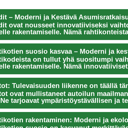
dit – Moderni ja Kestävä Asumisratkais
dit ovat nousseet innovatiiviseksi vaih
elle rakentamiselle. Nämä rahtikonteist
t ...
tikodeista on tullut yhä suositumpi vai
elle rakentamiselle. Nämä innovatiiviset
kai...
ot: Tulevaisuuden liikenne on täällä t
ot ovat mullistaneet autoilun maailman
 Ne tarjoavat ympäristöystävällisen ja 
.
tikotien suosio on kasvanut merkittäväs