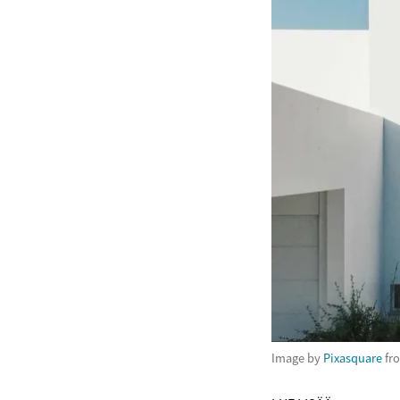
Image by
Pixasquare
fr