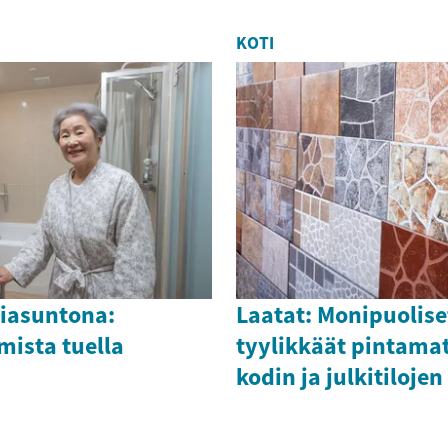
KOTI
riasuntona:
Laatat: Monipuolise
ista tuella
tyylikkäät pintamat
kodin ja julkitiloje