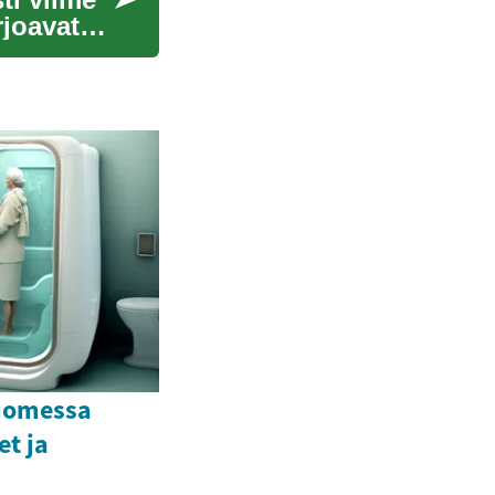
rjoavat
uomessa
t ja