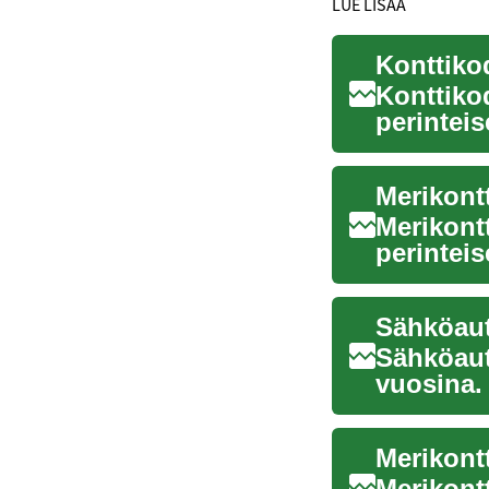
LUE LISÄÄ
Konttiko
Konttiko
perinteis
muunnetu
Merikont
perinteis
asumisrat
Sähköaut
Sähköaut
vuosina.
vaihtoe..
Merikont