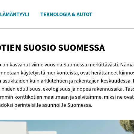
LÄMÄNTYYLI
TEKNOLOGIA & AUTOT
TIEN SUOSIO
SUOMESSA
o on kasvanut viime vuosina Suomessa merkittävästi. Nämä 
ennetaan käytetyistä merikonteista, ovat herättäneet kiinno
n asukkaiden kuin arkkitehtien ja rakentajien keskuudessa. 
iiden edullisuus, ekologisuus ja nopea rakennusaika. Täss
min konttikotien maailmaan ja selvitämme, miksi ne ovat
hdoksi perinteisille asunnoille Suomessa.