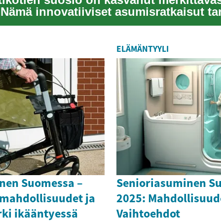
Nämä innovatiiviset asumisratkaisut ta
ELÄMÄNTYYLI
nen Suomessa –
Senioriasuminen S
 mahdollisuudet ja
2025: Mahdollisuude
rki ikääntyessä
Vaihtoehdot