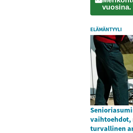
vuosina. 
kestäv...
ELÄMÄNTYYLI
Senioriasumi
vaihtoehdot,
turvallinen a