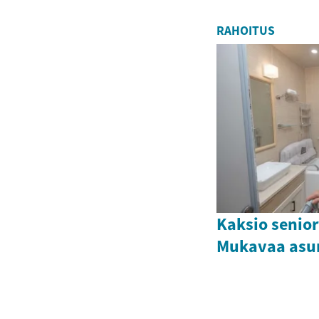
RAHOITUS
Kaksio senio
Mukavaa asum