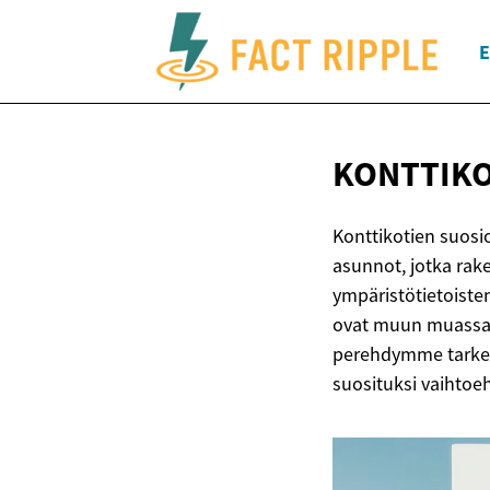
E
KONTTIKO
Konttikotien suosi
asunnot, jotka rak
ympäristötietoiste
ovat muun muassa n
perehdymme tarkem
suosituksi vaihtoe