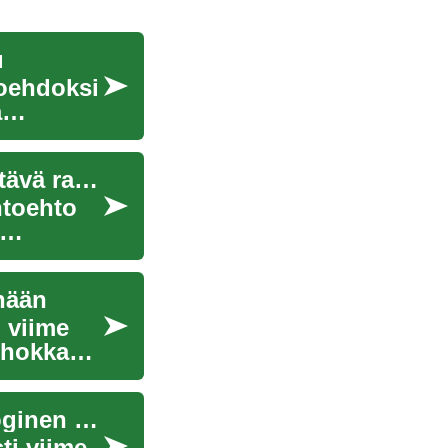
u
toehdoksi
a
Merikonttikotien suosio kasvaa – Moderni ja kestävä rakennusratkaisu
htoehto
änään
 viime
tehokkaan
Merikonttikotien rakentaminen: Moderni ja ekologinen asumisratkaisu
ti viime