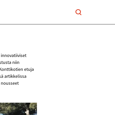
innovatiiviset
stusta niin
Konttikotien etuja
ä artikkelissa
 nousseet