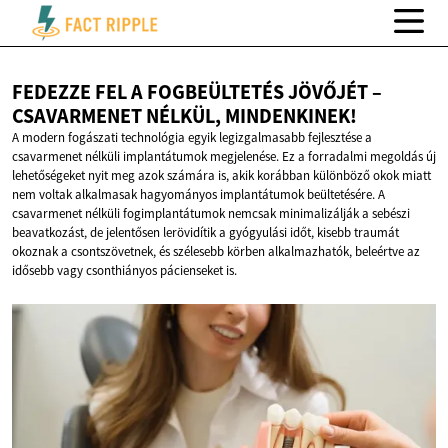
FEDEZZE FEL A FOGBEÜLTETÉS JÖVŐJÉT –
CSAVARMENET
NÉLKÜL, MINDENKINEK!
A modern fogászati technológia egyik legizgalmasabb fejlesztése a
csavarmenet nélküli implantátumok megjelenése. Ez a forradalmi megoldás új
lehetőségeket nyit meg azok számára is, akik korábban különböző okok miatt
nem voltak alkalmasak hagyományos implantátumok beültetésére. A
csavarmenet nélküli fogimplantátumok nemcsak minimalizálják a sebészi
beavatkozást, de jelentősen lerövidítik a gyógyulási időt, kisebb traumát
okoznak a csontszövetnek, és szélesebb körben alkalmazhatók, beleértve az
idősebb vagy csonthiányos pácienseket is.