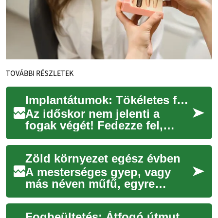
TOVÁBBI RÉSZLETEK
Implantátumok: Tökéletes fogpótlás időseknek?
Az időskor nem jelenti a
fogak végét! Fedezze fel,
hogyan adhatják vissza a
fogászati implantátumok az
Zöld környezet egész évben
önbizalmát és ...
A mesterséges gyep, vagy
más néven műfű, egyre
népszerűbb megoldássá válik
azok számára, akik egész
Fogbeültetés: Átfogó útmutató a modern fogpótláshoz