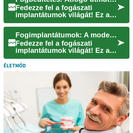
évben gondozott, ...
Fedezze fel a fogászati
implantátumok világát! Ez a
korszerű megoldás nemcsak
esztétikai szempontból
Fogimplantátumok: A modern fogpótlás titkai
előnyös, de segí...
Fedezze fel a fogászati
implantátumok világát! Ez a
korszerű megoldás nem csak
esztétikus mosolyt biztosít,
ÉLETMÓD
de segít ...