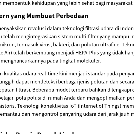
 membentuk kehidupan yang lebih sehat bagi masyarakat 
dern yang Membuat Perbedaan
nyaksikan revolusi dalam teknologi filtrasi udara di Indon
u telah mengintegrasikan sistem multi-filter yang mampu 
ikron, termasuk virus, bakteri, dan polutan ultrafine. Tekn
late Air) telah berkembang menjadi HEPA-Plus yang tidak h
ga menghancurkannya pada tingkat molekuler.
kualitas udara real-time kini menjadi standar pada penya
anggih dapat mendeteksi berbagai jenis polutan dan secar
patan filtrasi. Beberapa model terbaru bahkan dilengkapi
lajari pola polusi di rumah Anda dan mengoptimalkan pe
istoris. Teknologi konektivitas IoT (Internet of Things) m
mantau dan mengontrol penyaring udara dari jarak jauh me