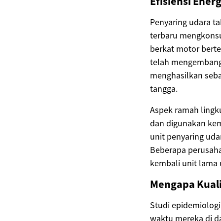
Efisiensi Ene
Penyaring udara t
terbaru mengkonsu
berkat motor bert
telah mengembangk
menghasilkan seba
tangga.
Aspek ramah lingku
dan digunakan kemb
unit penyaring uda
Beberapa perusaha
kembali unit lama
Mengapa Kuali
Studi epidemiolog
waktu mereka di d