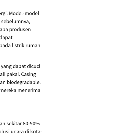
ergi. Model-model
i sebelumnya,
rapa produsen
 dapat
ada listrik rumah
 yang dapat dicuci
li pakai. Casing
han biodegradable.
a mereka menerima
an sekitar 80-90%
usi udara di kota-