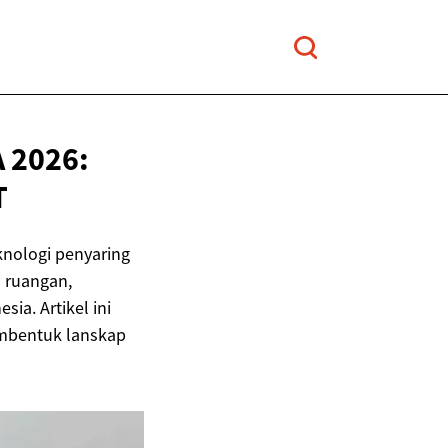
 2026:
T
knologi penyaring
 ruangan,
a. Artikel ini
membentuk lanskap