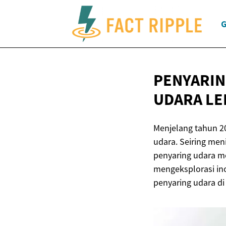
G
PENYARIN
UDARA LE
Menjelang tahun 20
udara. Seiring men
penyaring udara mo
mengeksplorasi ino
penyaring udara di