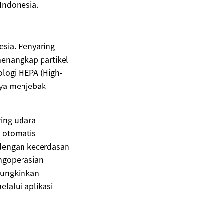
Indonesia.
esia. Penyaring
menangkap partikel
ologi HEPA (High-
anya menjebak
ring udara
a otomatis
 dengan kecerdasan
ngoperasian
emungkinkan
lalui aplikasi