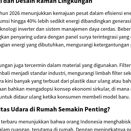
rgi dan Desain Ramah Lingkungan
ahun 2026 menunjukkan kemajuan pesat dalam efisiensi en
msi hingga 40% lebih sedikit energi dibandingkan generas
eknologi inverter dan sistem manajemen daya cerdas. Bebe
an penyaring udara dengan panel surya terintegrasi yang
gian energi yang dibutuhkan, mengurangi ketergantungan p
ngan juga tercermin dalam material yang digunakan. Filter
ali menjadi standar industri, mengurangi limbah filter seka
ra kini banyak yang terbuat dari plastik daur ulang atau ba
an bahkan mengadopsi konsep ekonomi sirkular, di man
 untuk didaur ulang ketika konsumen membeli model baru.
tas Udara di Rumah Semakin Penting?
i terbaru menunjukkan bahwa orang Indonesia menghabisk
alam ruangan, terutama di rumah. Dengan meningkatnya pol