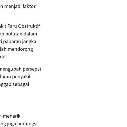
an menjadi faktor
it Paru Obstruktif
dap polutan dalam
i paparan jangka
telah mendorong
if.
 mengubah persepsi
laran penyakit
anggap sebagai
n menarik.
ng juga berfungsi