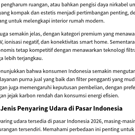
 pengharum ruangan, atau bahkan pengisi daya nirkabel u
n yang kompak dan estetis menjadi pertimbangan penting, 
ang untuk melengkapi interior rumah modern.
juga semakin jelas, dengan kategori premium yang menawar
 UV, ionisasi negatif, dan konektivitas smart home. Sementar
omis tetap kompetitif dengan menawarkan teknologi filtra
a lebih terjangkau.
 menunjukkan bahwa konsumen Indonesia semakin menguta
yanan purna jual yang baik dan filter pengganti yang mud
gan juga memengaruhi keputusan pembelian, dengan prefe
n jejak karbon rendah dan konsumsi energi efisien.
Jenis Penyaring Udara di Pasar Indonesia
yaring udara tersedia di pasar Indonesia 2026, masing-mas
urangan tersendiri. Memahami perbedaan ini penting untuk