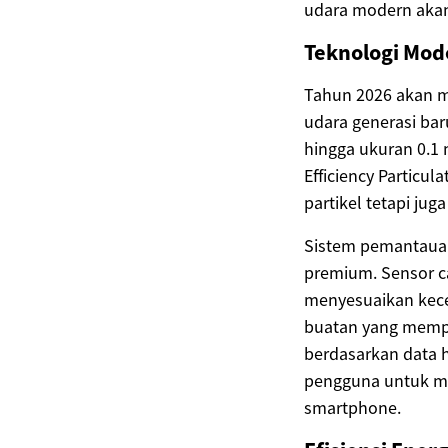
udara modern akan
Teknologi Mo
Tahun 2026 akan me
udara generasi bar
hingga ukuran 0.1 m
Efficiency Particu
partikel tetapi ju
Sistem pemantauan 
premium. Sensor c
menyesuaikan kece
buatan yang mempe
berdasarkan data h
pengguna untuk me
smartphone.