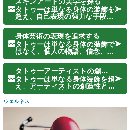
スキンアートの美学を探る
セスは、自己表現の旅の始まり
であり、深く個人的な意味を持
タトゥーは単なる身体の装飾を
つものとなります。無数のス
超え、自己表現の強力な手段と
タイル、モチーフ、技術が存在
して、また芸術形式として認識
する中で、自分にと...
されています。皮膚をキャン
身体芸術の表現を追求する
バスとし、インクと針を使っ
て物語、信念、記憶、そして個
タトゥーは単なる身体の装飾で
性を永続的に刻み込むこの古く
はなく、個人の物語、信念、美
からの実践は、現代社会におい
意識を表現する深遠な芸術形式
てもその魅力を...
です。肌に刻まれるインク
タトゥーアーティストの創造性
は、時代を超えて多様な文化や
社会で重要な役割を果たしてき
タトゥーは単なる身体装飾を超
ました。現代において、タト
え、アーティストの創造性と技
ゥーは自己表現の強力な手段と
術が融合した芸術形式です。そ
して広く認識され...
れぞれのデザインは、個人の
ウェルネス
物語や感情、文化的な背景を反
映し、肌というユニークなキ
ャンバス上で独自の表現を追求
します。タトゥーアーティス