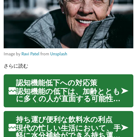
Image by
Ravi Patel
from
Unsplash
さらに読む
認知機能低下への対応策
認知機能の低下は、加齢ととも
に多くの人が直面する可能性の
ある懸念事項です。記憶力、思
考能力、判断力などの認知機能
持ち運び便利な飲料水の利点
が以前よりも衰える現象を指
し、日常生活に影響を及ぼすこ
現代の忙しい生活において、手
ともあります。しかし、この
軽に水分補給ができる持ち運び