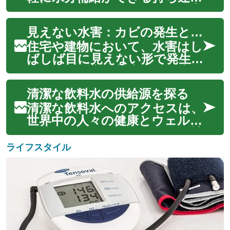
認知機能の低下に対しては、適
可能な飲料水は、私たちの健康
切な理解と早期...
維持に不可欠な要素となってい
見えない水害：カビの発生と健康への影響
ます。いつでもどこでも清潔
で安全な水を摂取できること
住宅や建物において、水害はし
は、日々の活動を円滑に進め、
ばしば目に見えない形で発生
身体的なパフォーマンスを保
し、その影響は甚大です。小さ
つ上で大きな役割...
な水漏れや結露が放置される
清潔な飲料水の供給源を探る
と、やがて構造的な損傷や、さ
らに深刻なカビの発生につな
清潔な飲料水へのアクセスは、
がる可能性があります。カビ
世界中の人々の健康とウェルネ
は単なる見た目の問題に留まら
スにとって不可欠です。現代社
ず、居住者の健康に...
会において、様々な供給源から
ライフスタイル
安全で質の高い水を確保する方
法を理解することは、日々の水
分補給の習慣を維持する上で重
要となります。この探求は、私
たちが消費...